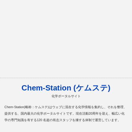
Chem-Station (ケムステ)
化学ポータルサイト
Chem-Station(略称：ケムステ)はウェブに混在する化学情報を集約し、それを整理、
提供する、国内最大の化学ポータルサイトです。現在活動20周年を迎え、幅広い化
学の専門知識を有する120 名超の有志スタッフを擁する体制で運営しています。