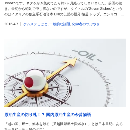
Tshozoです。ネタをかき集めてたら約2ヶ月経ってしまいました。前回の続
き。最初から蛇足で申し訳ないのですが、タイトルの"Seven Sisters"という
のはイタリアの独立系石油資本 ENIの伝説の親分 極道 トップ、エンリコ・…
2016/4/7
ケムステしごと
,
一般的な話題
,
化学者のつぶやき
原油生産の切り札！？ 国内原油生産の今昔物語
「越の国、燃土、燃水を献る（又越國獻燃土與燃水）」とは日本書紀にある
第三八代天智天皇の七年(…