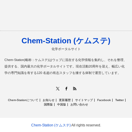
Chem-Station (ケムステ)
化学ポータルサイト
Chem-Station(略称：ケムステ)はウェブに混在する化学情報を集約し、それを整理、
提供する、国内最大の化学ポータルサイトです。現在活動20周年を迎え、幅広い化
学の専門知識を有する120 名超の有志スタッフを擁する体制で運営しています。
RSS
X
Facebook
Chem-Stationについて
お知らせ
更新履歴
サイトマップ
Facebook
Twitter
国際版
中国版
お問い合わせ
Chem-Station (ケムステ)
All rights reserved.