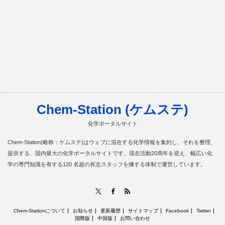
Chem-Station (ケムステ)
化学ポータルサイト
Chem-Station(略称：ケムステ)はウェブに混在する化学情報を集約し、それを整理、
提供する、国内最大の化学ポータルサイトです。現在活動20周年を迎え、幅広い化
学の専門知識を有する120 名超の有志スタッフを擁する体制で運営しています。
RSS
X
Facebook
Chem-Stationについて
お知らせ
更新履歴
サイトマップ
Facebook
Twitter
国際版
中国版
お問い合わせ