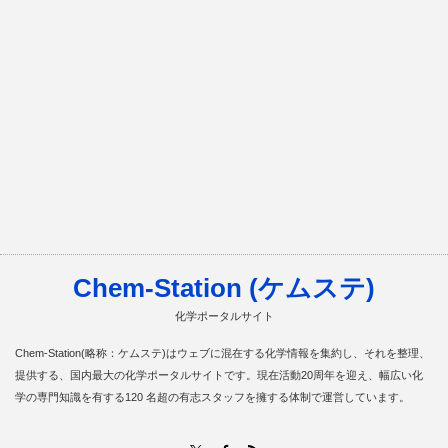
Chem-Station (ケムステ)
化学ポータルサイト
Chem-Station(略称：ケムステ)はウェブに混在する化学情報を集約し、それを整理、
提供する、国内最大の化学ポータルサイトです。現在活動20周年を迎え、幅広い化
学の専門知識を有する120 名超の有志スタッフを擁する体制で運営しています。
RSS
X
Facebook