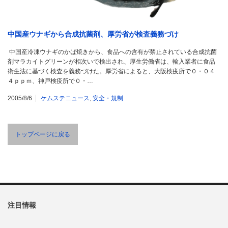
中国産ウナギから合成抗菌剤、厚労省が検査義務づけ
中国産冷凍ウナギのかば焼きから、食品への含有が禁止されている合成抗菌
剤マラカイトグリーンが相次いで検出され、厚生労働省は、輸入業者に食品
衛生法に基づく検査を義務づけた。厚労省によると、大阪検疫所で０・０４
４ｐｐｍ、神戸検疫所で０・…
2005/8/6
ケムステニュース
,
安全・規制
トップページに戻る
注目情報