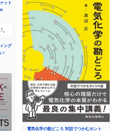
ァット
tt
ィング
い:
電気化学の勘どころ 対話でつかむホント