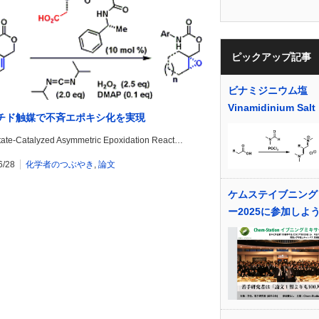
ピックアップ記事
ビナミジニウム塩
Vinamidinium Salt
チド触媒で不斉エポキシ化を実現
tate-Catalyzed Asymmetric Epoxidation React…
6/28
化学者のつぶやき
,
論文
ケムステイブニング
ー2025に参加しよ