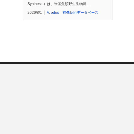
Synthesis）は、米国魚類野生生物局…
2026/8/1
A
,
odos 有機反応データベース