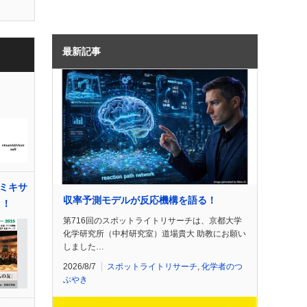
最新記事
ミキサ
収率予測モデルが反応機構を語る！
う！
第716回のスポットライトリサーチは、京都大学
化学研究所（中村研究室）道場貴大 助教にお願い
しました…
2026/8/7
スポットライトリサーチ
,
化学者のつ
ぶやき