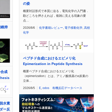
の姿
概要対話形式で本質に迫る，電気化学の入門書．
勘どころを押さえれば，複雑に見える現象の要
点…
健康維持
2026/8/6
化学書籍レビュー
,
電子移動化学
,
高校
化学
ペプチド合成におけるエピメリ化
Epimerization in Peptide Synthesis
概要ペプチド合成におけるエピメリ化
ル合成
（epimerization）とは、アミノ酸残基のα炭素の
thesis
立体…
2026/8/5
E
,
odos 有機反応データベース
脱水素
ダー反