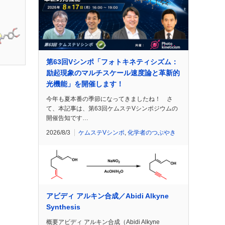
第63回Vシンポ「フォトキネティシズム：
励起現象のマルチスケール速度論と革新的
光機能」を開催します！
今年も夏本番の季節になってきましたね！ さ
て、本記事は、第63回ケムステVシンポジウムの
開催告知です…
2026/8/3
ケムステVシンポ
,
化学者のつぶやき
アビディ アルキン合成／Abidi Alkyne
Synthesis
概要アビディ アルキン合成（Abidi Alkyne