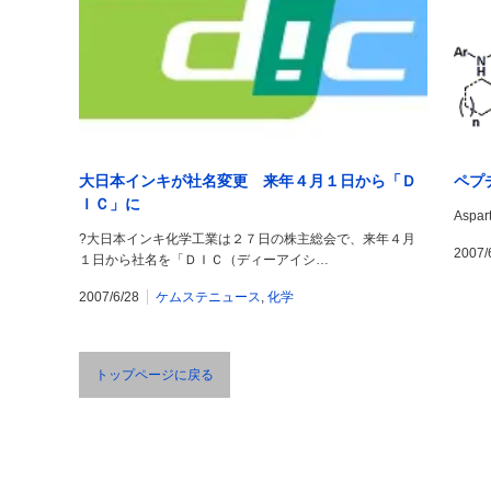
大日本インキが社名変更 来年４月１日から「Ｄ
ペプ
ＩＣ」に
Aspar
?大日本インキ化学工業は２７日の株主総会で、来年４月
2007/
１日から社名を「ＤＩＣ（ディーアイシ…
2007/6/28
ケムステニュース
,
化学
トップページに戻る