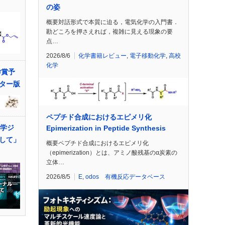
の姿
概要対話形式で本質に迫る，電気化学の入門書．
勘どころを押さえれば，複雑に見える現象の要
点…
2026/8/6
化学書籍レビュー
,
電子移動化学
,
高校
化学
学賞予
ター版
ペプチド合成におけるエピメリ化
化学ジ
Epimerization in Peptide Synthesis
して」
概要ペプチド合成におけるエピメリ化
（epimerization）とは、アミノ酸残基のα炭素の
立体…
2026/8/5
E
,
odos 有機反応データベース