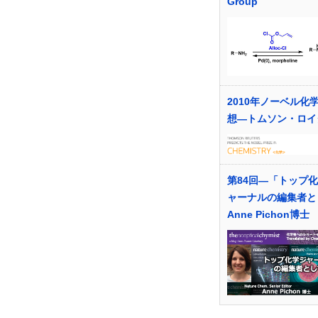
Group
2010年ノーベル化
想―トムソン・ロイ
第84回―「トップ
ャーナルの編集者と
Anne Pichon博士