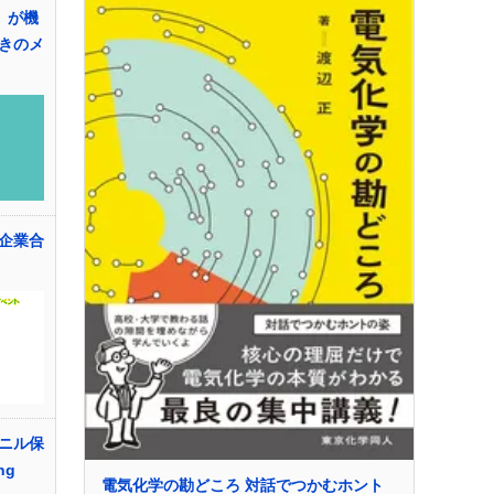
el」が機
きのメ
企業合
ニル保
ng
電気化学の勘どころ 対話でつかむホント