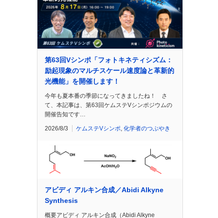
第63回Vシンポ「フォトキネティシズム：
励起現象のマルチスケール速度論と革新的
光機能」を開催します！
今年も夏本番の季節になってきましたね！ さ
て、本記事は、第63回ケムステVシンポジウムの
開催告知です…
2026/8/3
ケムステVシンポ
,
化学者のつぶやき
アビディ アルキン合成／Abidi Alkyne
Synthesis
概要アビディ アルキン合成（Abidi Alkyne