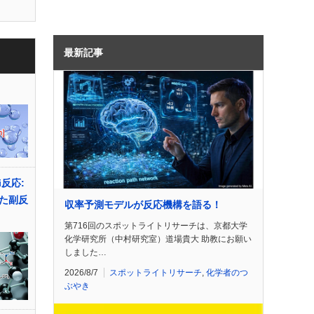
最新記事
i反応:
た副反
収率予測モデルが反応機構を語る！
第716回のスポットライトリサーチは、京都大学
化学研究所（中村研究室）道場貴大 助教にお願い
しました…
2026/8/7
スポットライトリサーチ
,
化学者のつ
ぶやき