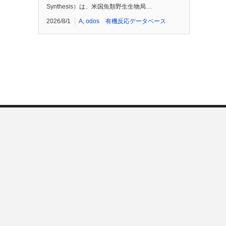
Synthesis）は、米国魚類野生生物局…
2026/8/1
A
,
odos 有機反応データベース