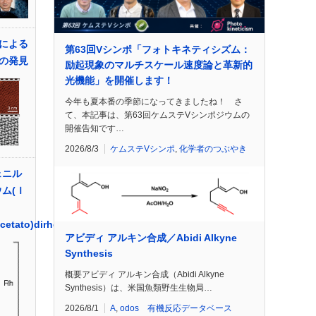
による
第63回Vシンポ「フォトキネティシズム：
の発見
励起現象のマルチスケール速度論と革新的
光機能」を開催します！
今年も夏本番の季節になってきましたね！ さ
て、本記事は、第63回ケムステVシンポジウムの
開催告知です…
2026/8/3
ケムステVシンポ
,
化学者のつぶやき
ェニル
ム(Ｉ
acetato)dirhodium(II)
アビディ アルキン合成／Abidi Alkyne
Synthesis
概要アビディ アルキン合成（Abidi Alkyne
Synthesis）は、米国魚類野生生物局…
2026/8/1
A
,
odos 有機反応データベース