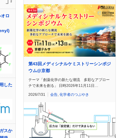
ルオロ
enyl)
第43回メディシナルケミストリーシンポジ
ウム@京都
テーマ「創薬化学の新たな潮流 多彩なアプロー
用した
チで未来を創る」 日時2026年11月11日…
2026/7/31
会告
,
化学者のつぶやき
ガスか