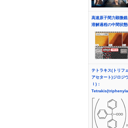
高速原子間力顕微鏡
溶解過程の中間状態
テトラキス(トリフ
アセタート)ジロジウ
Ｉ)：
Tetrakis(triphenyl