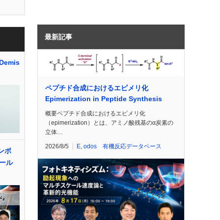
最新記事
emis
ペプチド合成におけるエピメリ化
Epimerization in Peptide Synthesis
概要ペプチド合成におけるエピメリ化
（epimerization）とは、アミノ酸残基のα炭素の
立体…
2026/8/5
E
,
odos 有機反応データベース
ンポ
ール