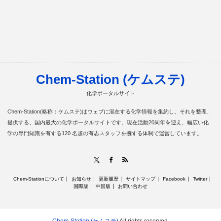
Chem-Station (ケムステ)
化学ポータルサイト
Chem-Station(略称：ケムステ)はウェブに混在する化学情報を集約し、それを整理、
提供する、国内最大の化学ポータルサイトです。現在活動20周年を迎え、幅広い化
学の専門知識を有する120 名超の有志スタッフを擁する体制で運営しています。
RSS
X
Facebook
Chem-Stationについて
お知らせ
更新履歴
サイトマップ
Facebook
Twitter
国際版
中国版
お問い合わせ