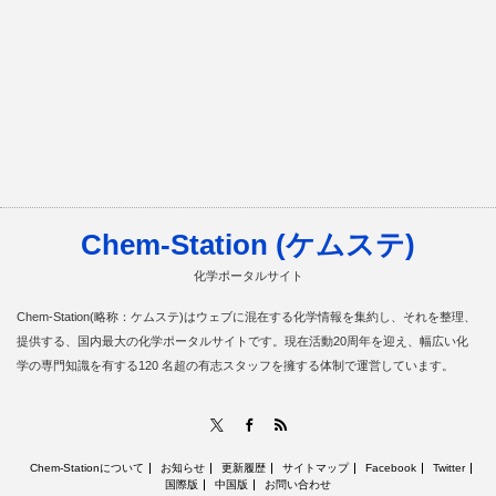
Chem-Station (ケムステ)
化学ポータルサイト
Chem-Station(略称：ケムステ)はウェブに混在する化学情報を集約し、それを整理、
提供する、国内最大の化学ポータルサイトです。現在活動20周年を迎え、幅広い化
学の専門知識を有する120 名超の有志スタッフを擁する体制で運営しています。
RSS
X
Facebook
Chem-Stationについて
お知らせ
更新履歴
サイトマップ
Facebook
Twitter
国際版
中国版
お問い合わせ