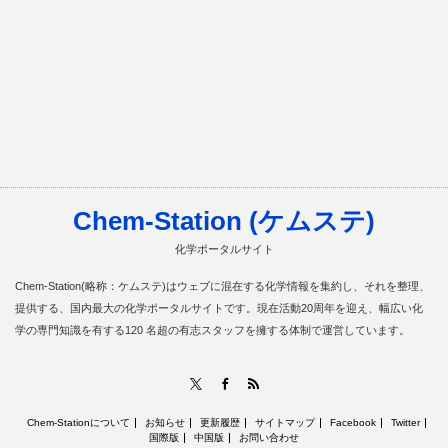
Chem-Station (ケムステ)
化学ポータルサイト
Chem-Station(略称：ケムステ)はウェブに混在する化学情報を集約し、それを整理、
提供する、国内最大の化学ポータルサイトです。現在活動20周年を迎え、幅広い化
学の専門知識を有する120 名超の有志スタッフを擁する体制で運営しています。
RSS
X
Facebook
Chem-Stationについて
お知らせ
更新履歴
サイトマップ
Facebook
Twitter
国際版
中国版
お問い合わせ