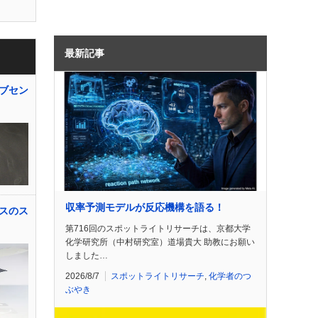
最新記事
ブセン
収率予測モデルが反応機構を語る！
スのス
第716回のスポットライトリサーチは、京都大学
化学研究所（中村研究室）道場貴大 助教にお願い
しました…
2026/8/7
スポットライトリサーチ
,
化学者のつ
ぶやき