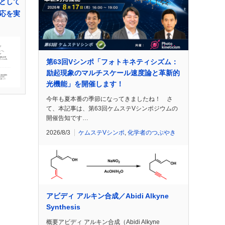
として
応を実
第63回Vシンポ「フォトキネティシズム：
励起現象のマルチスケール速度論と革新的
光機能」を開催します！
今年も夏本番の季節になってきましたね！ さ
て、本記事は、第63回ケムステVシンポジウムの
開催告知です…
2026/8/3
ケムステVシンポ
,
化学者のつぶやき
アビディ アルキン合成／Abidi Alkyne
Synthesis
概要アビディ アルキン合成（Abidi Alkyne