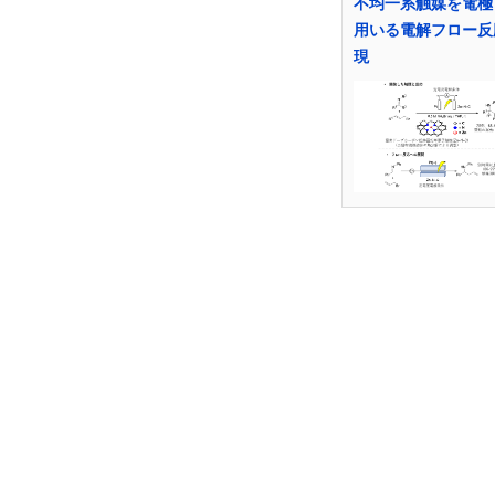
不均一系触媒を電極
用いる電解フロー反
現