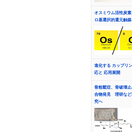
オスミウム活性炭素 
ロ基選択的還元触媒
進化する カップリ
応と 応用展開
骨粗鬆症、骨破壊止
合物発見 理研など
究へ