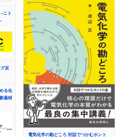
–ニト
–
ング反
める化
新薬研
電気化学の勘どころ 対話でつかむホント