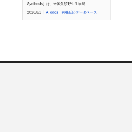
Synthesis）は、米国魚類野生生物局…
2026/8/1
A
,
odos 有機反応データベース