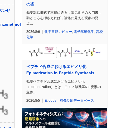
の姿
)ベンゼ
概要対話形式で本質に迫る，電気化学の入門書．
勘どころを押さえれば，複雑に見える現象の要
点…
nzenethiol
2026/8/6
化学書籍レビュー
,
電子移動化学
,
高校
化学
ペプチド合成におけるエピメリ化
Epimerization in Peptide Synthesis
概要ペプチド合成におけるエピメリ化
（epimerization）とは、アミノ酸残基のα炭素の
立体…
2026/8/5
E
,
odos 有機反応データベース