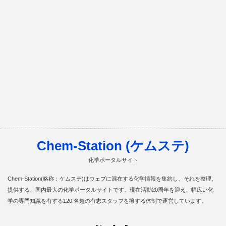
Chem-Station (ケムステ)
化学ポータルサイト
Chem-Station(略称：ケムステ)はウェブに混在する化学情報を集約し、それを整理、
提供する、国内最大の化学ポータルサイトです。現在活動20周年を迎え、幅広い化
学の専門知識を有する120 名超の有志スタッフを擁する体制で運営しています。
RSS
X
Facebook