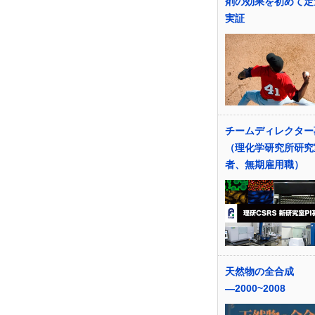
剤の効果を初めて定
実証
チームディレクター
（理化学研究所研究
者、無期雇用職）
天然物の全合成
―2000~2008