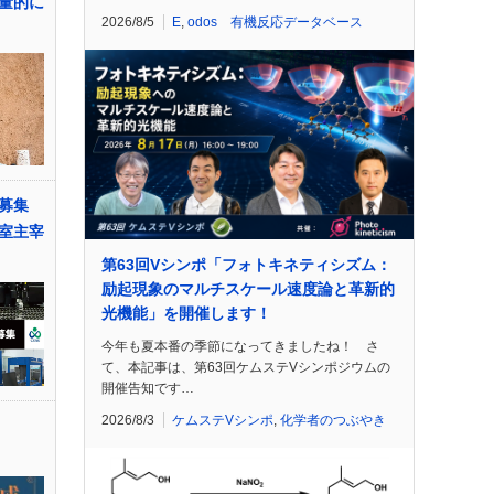
量的に
2026/8/5
E
,
odos 有機反応データベース
募集
室主宰
第63回Vシンポ「フォトキネティシズム：
励起現象のマルチスケール速度論と革新的
光機能」を開催します！
今年も夏本番の季節になってきましたね！ さ
て、本記事は、第63回ケムステVシンポジウムの
開催告知です…
2026/8/3
ケムステVシンポ
,
化学者のつぶやき