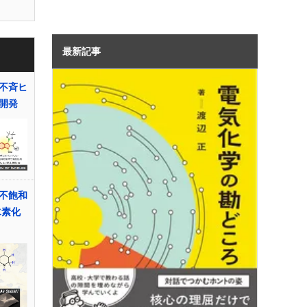
最新記事
不斉ヒ
開発
不飽和
水素化