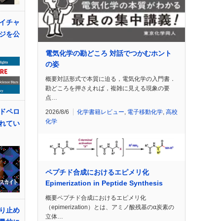
イチャ
ジを公
電気化学の勘どころ 対話でつかむホント
の姿
概要対話形式で本質に迫る，電気化学の入門書．
勘どころを押さえれば，複雑に見える現象の要
点…
ドペロ
2026/8/6
化学書籍レビュー
,
電子移動化学
,
高校
化学
れてい
ペプチド合成におけるエピメリ化
Epimerization in Peptide Synthesis
概要ペプチド合成におけるエピメリ化
（epimerization）とは、アミノ酸残基のα炭素の
り止め
立体…