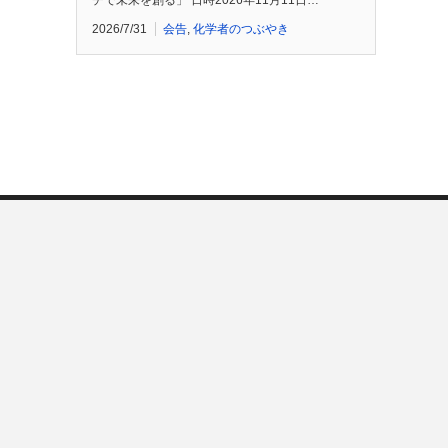
チで未来を創る」 日時2026年11月11日…
2026/7/31
会告
,
化学者のつぶやき