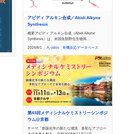
アビディ アルキン合成／Abidi Alkyne
Synthesis
概要アビディ アルキン合成（Abidi Alkyne
Synthesis）は、米国魚類野生生物局…
2026/8/1
A
,
odos 有機反応データベース
第43回メディシナルケミストリーシンポジ
ウム@京都
テーマ「創薬化学の新たな潮流 多彩なアプロー