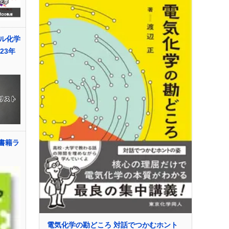
ル化学
23年
学書籍ラ
電気化学の勘どころ 対話でつかむホント