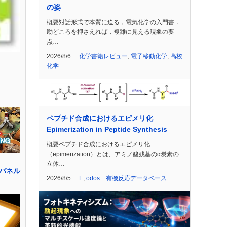
の姿
概要対話形式で本質に迫る，電気化学の入門書．
勘どころを押さえれば，複雑に見える現象の要
点…
2026/8/6
化学書籍レビュー
,
電子移動化学
,
高校
化学
ペプチド合成におけるエピメリ化
Epimerization in Peptide Synthesis
概要ペプチド合成におけるエピメリ化
（epimerization）とは、アミノ酸残基のα炭素の
立体…
パネル
2026/8/5
E
,
odos 有機反応データベース