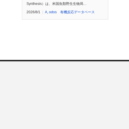
Synthesis）は、米国魚類野生生物局…
2026/8/1
A
,
odos 有機反応データベース