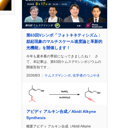
第63回Vシンポ「フォトキネティシズム：
励起現象のマルチスケール速度論と革新的
光機能」を開催します！
今年も夏本番の季節になってきましたね！ さ
て、本記事は、第63回ケムステVシンポジウムの
開催告知です…
2026/8/3
ケムステVシンポ
,
化学者のつぶやき
アビディ アルキン合成／Abidi Alkyne
Synthesis
概要アビディ アルキン合成（Abidi Alkyne