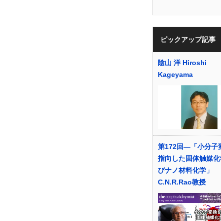
ピックアップ記事
陰山 洋 Hiroshi
Kageyama
第172回―「小分子
指向した固体触媒化
びナノ材料化学」
C.N.R.Rao教授