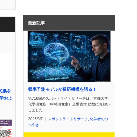
最新記事
収率予測モデルが反応機構を語る！
変換を
学およ
第716回のスポットライトリサーチは、京都大学
化学研究所（中村研究室）道場貴大 助教にお願い
しました…
2026/8/7
スポットライトリサーチ
,
化学者のつ
ぶやき