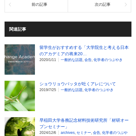
前の記事
次の記事
関連記事
留学生がおすすめする「大学院生と考える日本
のアカデミアの将来20…
2020/1/11
一般的な話題
,
会告
,
化学者のつぶやき
ショウリョウバッタが吐くアレについて
2019/7/25
一般的な話題
,
化学者のつぶやき
早稲田大学各務記念材料技術研究所「材研オー
プンセミナー」
2024/12/6
archives
,
セミナー
,
会告
,
化学者のつぶや