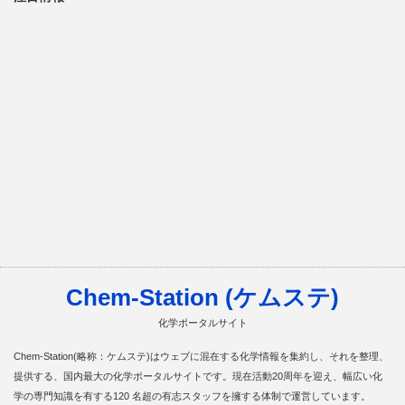
Chem-Station (ケムステ)
化学ポータルサイト
Chem-Station(略称：ケムステ)はウェブに混在する化学情報を集約し、それを整理、
提供する、国内最大の化学ポータルサイトです。現在活動20周年を迎え、幅広い化
学の専門知識を有する120 名超の有志スタッフを擁する体制で運営しています。