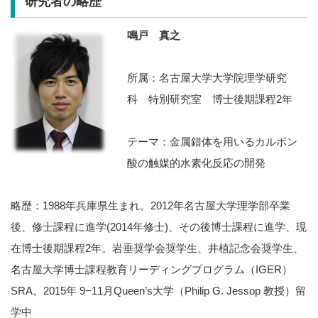
研究者の略歴
鳴戸 真之
所属：名古屋大学大学院理学研究
科 特別研究室 博士後期課程2年
テーマ：金属錯体を用いるカルボン
酸の触媒的水素化反応の開発
略歴：1988年兵庫県生まれ。2012年名古屋大学理学部卒業
後、修士課程に進学(2014年修士)、その後博士課程に進学、現
在博士後期課程2年。岩垂奨学会奨学生、井植記念会奨学生、
名古屋大学博士課程教育リーディングプログラム（IGER）
SRA。2015年 9−11月Queen’s大学（Philip G. Jessop 教授）留
学中