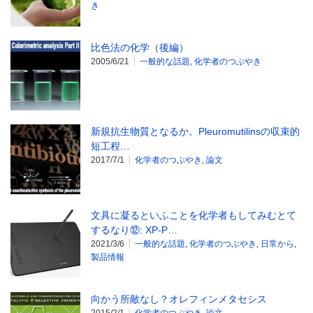
き
比色法の化学（後編）
2005/6/21
一般的な話題
,
化学者のつぶやき
新規抗生物質となるか。Pleuromutilinsの収束的
短工程…
2017/7/1
化学者のつぶやき
,
論文
文具に凝るといふことを化学者もしてみむとて
するなり⑫: XP-P…
2021/3/6
一般的な話題
,
化学者のつぶやき
,
日常から
,
製品情報
向かう所敵なし？オレフィンメタセシス