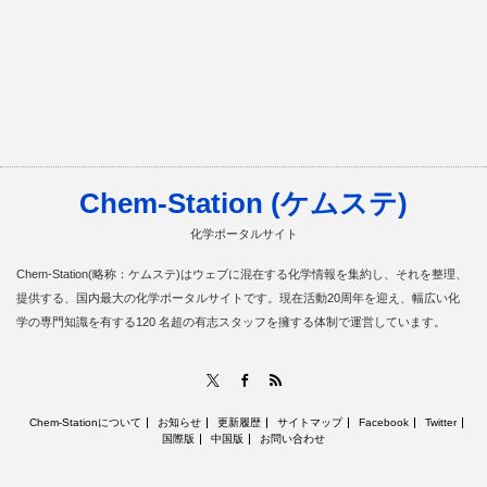
Chem-Station (ケムステ)
化学ポータルサイト
Chem-Station(略称：ケムステ)はウェブに混在する化学情報を集約し、それを整理、
提供する、国内最大の化学ポータルサイトです。現在活動20周年を迎え、幅広い化
学の専門知識を有する120 名超の有志スタッフを擁する体制で運営しています。
RSS
X
Facebook
Chem-Stationについて
お知らせ
更新履歴
サイトマップ
Facebook
Twitter
国際版
中国版
お問い合わせ