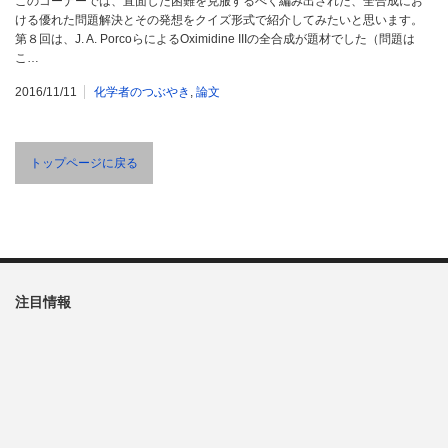
このコーナーでは、直面した困難を克服するべく編み出された、全合成にお
ける優れた問題解決とその発想をクイズ形式で紹介してみたいと思います。
第８回は、J. A. PorcoらによるOximidine IIIの全合成が題材でした（問題は
こ…
2016/11/11
化学者のつぶやき
,
論文
トップページに戻る
注目情報