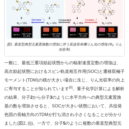
図1. 垂直型典型元素置換数の増加に伴う長波長有機りん光の増強 (Φ
: りん
p
光収率).
一般に、最低三重項励起状態からの輻射速度定数の増強は、
高次励起状態におけるスピン軌道相互作用(SOC)と遷移双極子
モーメント(TDM)の積が大きい場合に生じ、りん光収率の向上
[5]
に寄与することが知られています
。量子化学計算による解析
の結果、分子
2
から分子
3
のように水平方向への典型元素置換
基の数を増加させると、SOCが大きい状態において、共役発
色団の長軸方向のTDMが打ち消され小さくなることが分かり
ました(図2, (i))。一方で、分子
5
のように複数の垂直型典型元