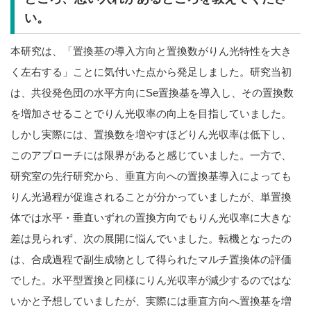
い。
本研究は、「置換基の導入方向と置換数がりん光特性を大き
く左右する」ことに気付いた点から発足しました。研究当初
は、共役発色団の水平方向にSe置換基を導入し、その置換数
を増加させることでりん光収率の向上を目指していました。
しかし実際には、置換数を増やすほどりん光収率は低下し、
このアプローチには限界があると感じていました。一方で、
研究室の先行研究から、垂直方向への置換基導入によっても
りん光過程が促進されることが分かっていましたが、単置換
体では水平・垂直いずれの置換方向でもりん光収率に大きな
差は見られず、次の展開に悩んでいました。転機となったの
は、合成過程で副生成物として得られたマルチ置換体の評価
でした。水平型置換と同様にりん光収率が減少するのではな
いかと予想していましたが、実際には垂直方向へ置換基を増