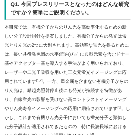
Q1. 今回プレスリリースとなったのはどんな研究
ですか？簡単にご説明ください。
本研究では、有機分子からのりん光を高効率化するための新
しい分子設計指針を提案しました。有機分子からの発光は蛍
光とりん光の2つに大別されます。高効率な蛍光を得るために
は、長い共役発色団の水平(面内)方向に典型元素を含むドナー
基やアクセプター基を導入する手法がよく用いられており、
レーザーや二光子吸収を用いた三次元蛍光イメージングに応
[1,2]
用されています
。一方、重金属を含まない有機分子からの
りん光は、励起光照射停止後にも発光が持続する特徴があ
り、自家蛍光の影響を受けない高コントラストイメージング
[3]
やりん光寿命イメージングへの応用に期待されています
。し
かし、これまで有機りん光分子においても蛍光分子と類似し
た分子設計が適用されてきたものの、特に長波長域における
[4]