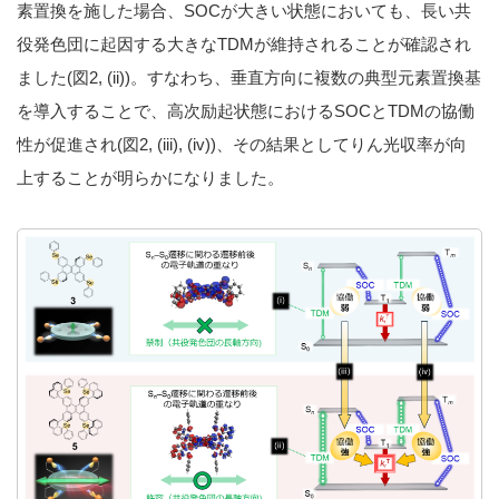
素置換を施した場合、SOCが大きい状態においても、長い共
役発色団に起因する大きなTDMが維持されることが確認され
ました(図2, (ii))。すなわち、垂直方向に複数の典型元素置換基
を導入することで、高次励起状態におけるSOCとTDMの協働
性が促進され(図2, (iii), (iv))、その結果としてりん光収率が向
上することが明らかになりました。