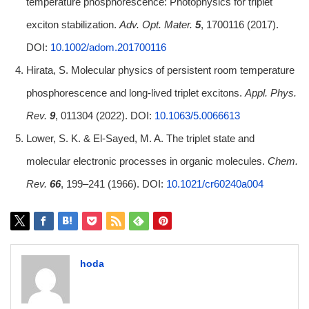
temperature phosphorescence: Photophysics for triplet
exciton stabilization.
Adv. Opt. Mater.
5
, 1700116 (2017).
DOI:
10.1002/adom.201700116
Hirata, S. Molecular physics of persistent room temperature
phosphorescence and long-lived triplet excitons.
Appl. Phys.
Rev.
9
, 011304 (2022). DOI:
10.1063/5.0066613
Lower, S. K. & El-Sayed, M. A. The triplet state and
molecular electronic processes in organic molecules.
Chem.
Rev.
66
, 199–241 (1966). DOI:
10.1021/cr60240a004
hoda