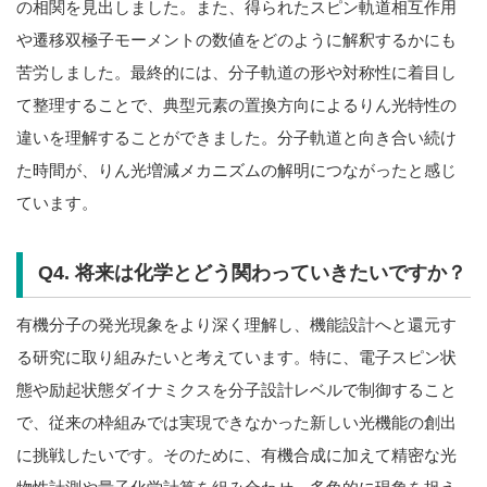
の相関を見出しました。また、得られたスピン軌道相互作用
や遷移双極子モーメントの数値をどのように解釈するかにも
苦労しました。最終的には、分子軌道の形や対称性に着目し
て整理することで、典型元素の置換方向によるりん光特性の
違いを理解することができました。分子軌道と向き合い続け
た時間が、りん光増減メカニズムの解明につながったと感じ
ています。
Q4. 将来は化学とどう関わっていきたいですか？
有機分子の発光現象をより深く理解し、機能設計へと還元す
る研究に取り組みたいと考えています。特に、電子スピン状
態や励起状態ダイナミクスを分子設計レベルで制御すること
で、従来の枠組みでは実現できなかった新しい光機能の創出
に挑戦したいです。そのために、有機合成に加えて精密な光