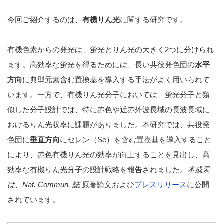
今回ご紹介するのは、
有機りん光
に関する研究です。
有機色素からの発光は、蛍光とりん光の大きく2つに分けられ
ます。高効率な蛍光を得るためには、長い共役発色団の
水平
方向
に典型元素含む置換基を導入する手法がよく用いられて
います。一方で、有機りん光分子においては、蛍光分子と類
似した分子設計では、特に赤色や近赤外波長域の長波長域に
おけるりん光収率に課題がありました。本研究では、共役発
色団に
垂直方向
にセレン（Se）を含む置換基を導入すること
により、赤色有機りん光の効率が向上することを見出し、高
効率な有機りん光分子の設計戦略を報告されました。
本成果
は、Nat. Commun. 誌
原著論文および
プレスリリース
に公開
されています。