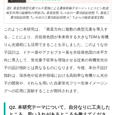
図2. 垂直型典型元素マルチ置換による遷移双極子モーメントとスピン軌道
相互作用の協働性の増強 (S
: 基底状態, S
:
n
次の一重項励起状態, T
: 最低三
0
n
1
T
重項励起状態, T
:
m
次の三重項励起状態,
k
: T
からの輻射速度定数).
m
r
1
このように本研究は、「垂直方向に複数の典型元素を導入す
る」ことにより、共役発色団が本来有する大きなTDMを有機
りん光過程にも活用できることを示しました。このような分
子設計は、ドナー基やアクセプター基を共役発色団の水平方
向に導入して、蛍光量子収率を増強させる従来の有機蛍光分
子の設計指針とは異なるものになります。今後、本分子設計
指針は、深赤色や近赤外領域における高効率な有機りん光分
子の開発や、それらを用いた自家蛍光フリー生体イメージン
グへの応用に貢献することが期待されます。
Q2. 本研究テーマについて、自分なりに工夫した
ところ、思い入れがあるところを教えてくださ