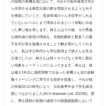
の段階の有機合成において、π分子の面外垂直方向か
ら作用させる典型元素の数を増加させるような分子
を構築していくと、長波長域のりん光収率がこれま
でにないレベルにまで増加されるという挙動に出会
った事に端を発します。林さんはその後、その秀逸
な物性値の発現の理由を、光物性解析と数多くの量
子化学計算を協働させることで解き明かしてくれま
した。私は学士時代から学位取得まで林さんを見る
立場でしたが、林さんは時々さりげなく非常に面白
い現象をミーティングにもってきます。例えば、彼
は修士1年次に偶然実験で出会った有機りん光の超解
像イメージングに寄与する技術を提案し、それが彼
の学振DC1の研究になり、日化春季年会で学生講演
賞につながりました(ACS Materials Lett. 2023等)。更
に、博士課程の初期の過程での顕微鏡観察において