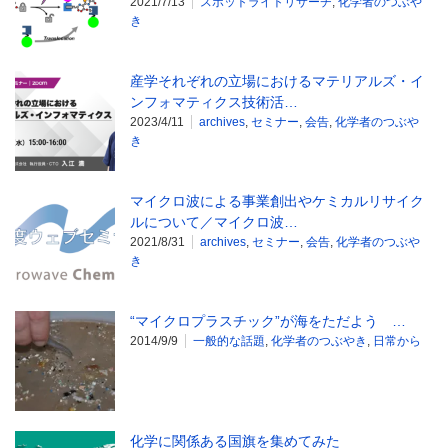
2021/7/13
スポットライトリサーチ
,
化学者のつぶや
き
産学それぞれの立場におけるマテリアルズ・イ
ンフォマティクス技術活…
2023/4/11
archives
,
セミナー
,
会告
,
化学者のつぶや
き
マイクロ波による事業創出やケミカルリサイク
ルについて／マイクロ波…
2021/8/31
archives
,
セミナー
,
会告
,
化学者のつぶや
き
“マイクロプラスチック”が海をただよう …
2014/9/9
一般的な話題
,
化学者のつぶやき
,
日常から
化学に関係ある国旗を集めてみた