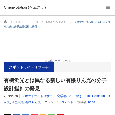
Chem-Station (ケムステ)
ホーム
スポットライトリサーチ
,
化学者のつぶやき
有機蛍光とは異なる新しい有機
りん光の分子設計指針の発見
[スポンサーリンク]
スポットライトリサーチ
有機蛍光とは異なる新しい有機りん光の分子
設計指針の発見
2026/5/28
スポットライトリサーチ
,
化学者のつぶやき
Nat. Commun.
,
り
ん光
,
典型元素
,
有機りん光
コメント:
0 コメント
投稿者:
hoda