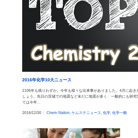
2016年化学10大ニュース
2106年も残りわずか。今年も様々な出来事がありました。4月に起
しょう。先日の茨城での地震など未だに地震が多く、一般的にも研究
ては今年…
2016/12/30
Chem-Station
,
ケムステニュース
,
化学
,
化学一般