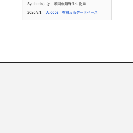
Synthesis）は、米国魚類野生生物局…
2026/8/1
A
,
odos 有機反応データベース