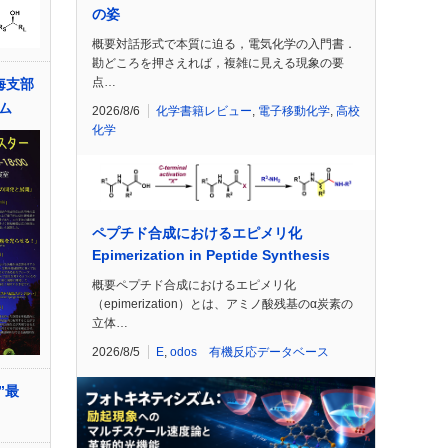
の姿
概要対話形式で本質に迫る，電気化学の入門書．
勘どころを押さえれば，複雑に見える現象の要
点…
海支部
ム
2026/8/6
化学書籍レビュー
,
電子移動化学
,
高校
化学
ペプチド合成におけるエピメリ化
Epimerization in Peptide Synthesis
概要ペプチド合成におけるエピメリ化
（epimerization）とは、アミノ酸残基のα炭素の
立体…
2026/8/5
E
,
odos 有機反応データベース
”最