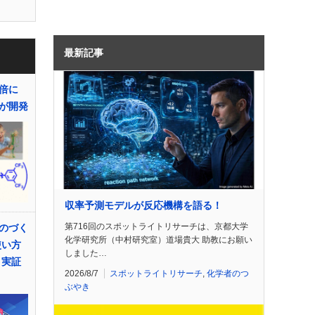
最新記事
百倍に
が開発
収率予測モデルが反応機構を語る！
第716回のスポットライトリサーチは、京都大学
のづく
化学研究所（中村研究室）道場貴大 助教にお願い
使い方
しました…
・実証
2026/8/7
スポットライトリサーチ
,
化学者のつ
ぶやき