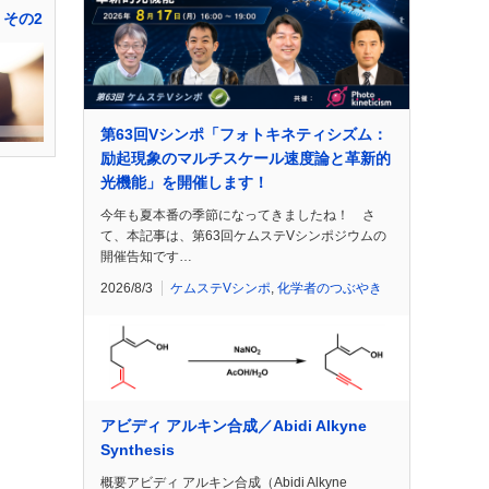
 その2
第63回Vシンポ「フォトキネティシズム：
励起現象のマルチスケール速度論と革新的
光機能」を開催します！
今年も夏本番の季節になってきましたね！ さ
て、本記事は、第63回ケムステVシンポジウムの
開催告知です…
2026/8/3
ケムステVシンポ
,
化学者のつぶやき
アビディ アルキン合成／Abidi Alkyne
Synthesis
概要アビディ アルキン合成（Abidi Alkyne