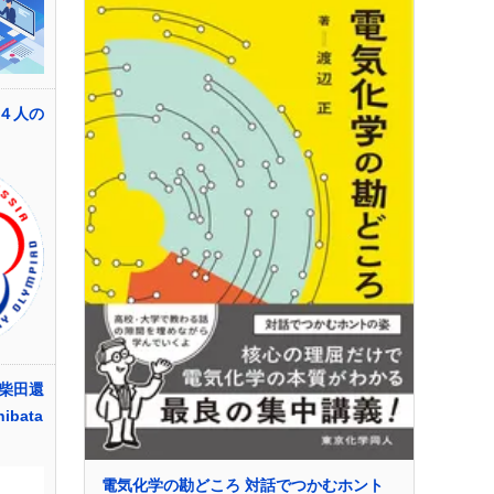
４人の
柴田還
hibata
電気化学の勘どころ 対話でつかむホント