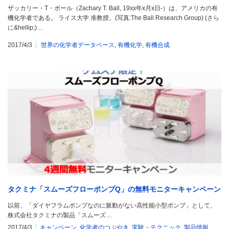
ザッカリー・T・ボール（Zachary T. Ball, 19xx年x月x日-）は、アメリカの有
機化学者である。 ライス大学 准教授。(写真:The Ball Research Group) (さら
に&hellip;)…
2017/4/3
世界の化学者データベース
,
有機化学
,
有機合成
タクミナ「スムーズフローポンプQ」の無料モニターキャンペーン
以前、「ダイヤフラムポンプなのに脈動がない高性能小型ポンプ」として、
株式会社タクミナの製品「スムーズ…
2017/4/3
キャンペーン
,
化学者のつぶやき
,
実験・テクニック
,
製品情報