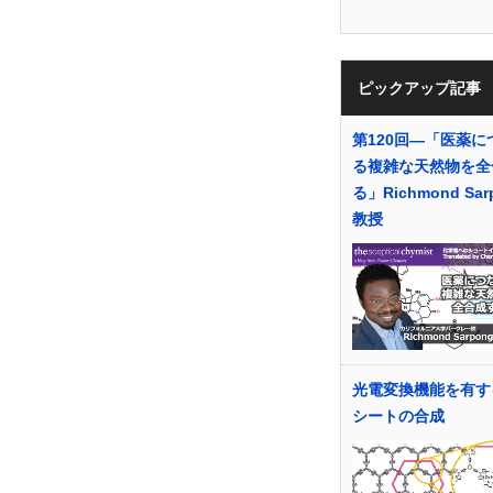
ピックアップ記事
第120回―「医薬に
る複雑な天然物を全
る」Richmond Sar
教授
光電変換機能を有す
シートの合成