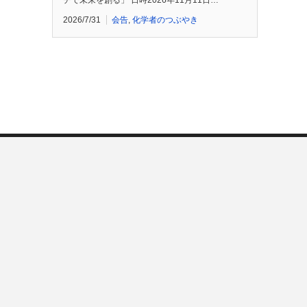
チで未来を創る」 日時2026年11月11日…
2026/7/31
会告
,
化学者のつぶやき