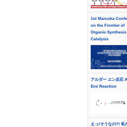
1st Maruoka Conf
on the Frontier of
Organic Synthesis
Catalysis
アルダー エン反応 Al
Ene Reaction
えっ!そうなの?! 