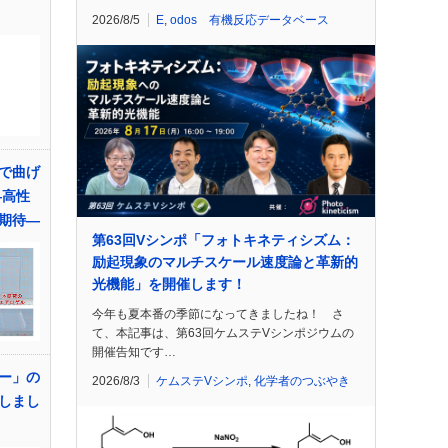
2026/8/5
E
,
odos 有機反応データベース
で曲げ
―高性
期待―
第63回Vシンポ「フォトキネティシズム：
励起現象のマルチスケール速度論と革新的
光機能」を開催します！
今年も夏本番の季節になってきましたね！ さ
て、本記事は、第63回ケムステVシンポジウムの
開催告知です…
ー」の
2026/8/3
ケムステVシンポ
,
化学者のつぶやき
しまし