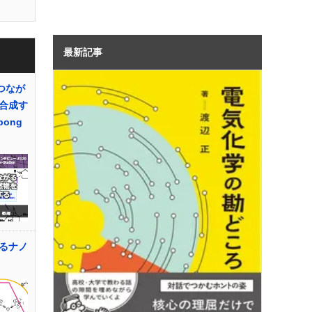
最新記事
つなが
合成す
pong
るナノ