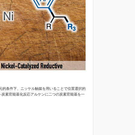
元的条件下、ニッケル触媒を用いることで位置選択的
2-炭素官能基化反応アルケンに二つの炭素官能基を一