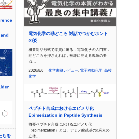
erence
電気化学の勘どころ 対話でつかむホント
 and
の姿
概要対話形式で本質に迫る，電気化学の入門書．
勘どころを押さえれば，複雑に見える現象の要
点…
2026/8/6
化学書籍レビュー
,
電子移動化学
,
高校
化学
der
ペプチド合成におけるエピメリ化
Epimerization in Peptide Synthesis
概要ペプチド合成におけるエピメリ化
（epimerization）とは、アミノ酸残基のα炭素の
私たちを
立体…