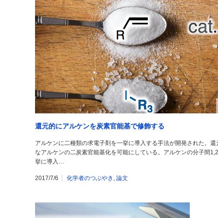
還元的にアルケンを炭素官能基で修飾する
アルケンに二種類の求電子剤を一挙に導入する手法が開発された。還
なアルケンの二炭素官能基化を可能にしている。アルケンの分子間1,
挙に導入…
2017/7/6
化学者のつぶやき
,
論文