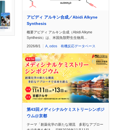
アビディ アルキン合成／Abidi Alkyne
Synthesis
概要アビディ アルキン合成（Abidi Alkyne
Synthesis）は、米国魚類野生生物局…
2026/8/1
A
,
odos 有機反応データベース
第43回メディシナルケミストリーシンポジ
ウム@京都
テーマ「創薬化学の新たな潮流 多彩なアプロー