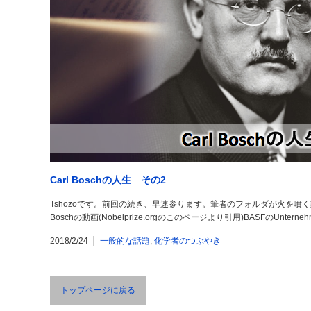
Carl Boschの人生 その2
Tshozoです。前回の続き、早速参ります。筆者のフォルダが火を
Boschの動画(Nobelprize.orgのこのページより引用)BASFのUnterneh
2018/2/24
一般的な話題
,
化学者のつぶやき
トップページに戻る