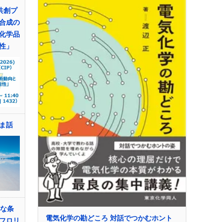
共創プ
合成の
化学品
性」
ま話
和な条
電気化学の勘どころ 対話でつかむホント
フロリ