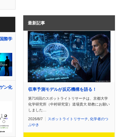
最新記事
国際学
ゲン化
収率予測モデルが反応機構を語る！
第716回のスポットライトリサーチは、京都大学
化学研究所（中村研究室）道場貴大 助教にお願い
しました…
2026/8/7
スポットライトリサーチ
,
化学者のつ
ぶやき