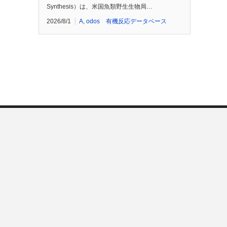
Synthesis）は、米国魚類野生生物局…
2026/8/1
A
,
odos 有機反応データベース