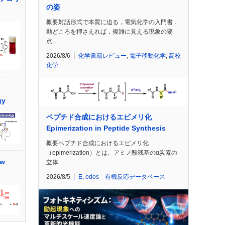
の姿
概要対話形式で本質に迫る，電気化学の入門書．
勘どころを押さえれば，複雑に見える現象の要
点…
2026/8/6
化学書籍レビュー
,
電子移動化学
,
高校
化学
gy
ペプチド合成におけるエピメリ化
Epimerization in Peptide Synthesis
概要ペプチド合成におけるエピメリ化
（epimerization）とは、アミノ酸残基のα炭素の
w
立体…
2026/8/5
E
,
odos 有機反応データベース