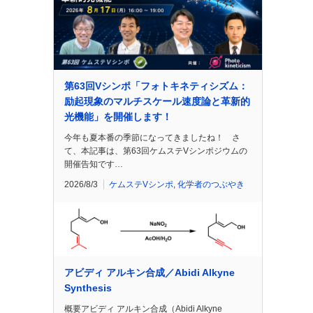
第63回Vシンポ「フォトキネティシズム：
励起現象のマルチスケール速度論と革新的
光機能」を開催します！
今年も夏本番の季節になってきましたね！ さ
て、本記事は、第63回ケムステVシンポジウムの
開催告知です…
2026/8/3
ケムステVシンポ
,
化学者のつぶやき
アビディ アルキン合成／Abidi Alkyne
Synthesis
概要アビディ アルキン合成（Abidi Alkyne