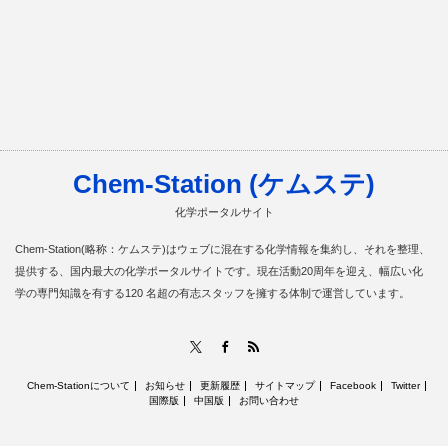
Chem-Station (ケムステ)
化学ポータルサイト
Chem-Station(略称：ケムステ)はウェブに混在する化学情報を集約し、それを整理、
提供する、国内最大の化学ポータルサイトです。現在活動20周年を迎え、幅広い化
学の専門知識を有する120 名超の有志スタッフを擁する体制で運営しています。
RSS
X
Facebook
Chem-Stationについて
お知らせ
更新履歴
サイトマップ
Facebook
Twitter
国際版
中国版
お問い合わせ