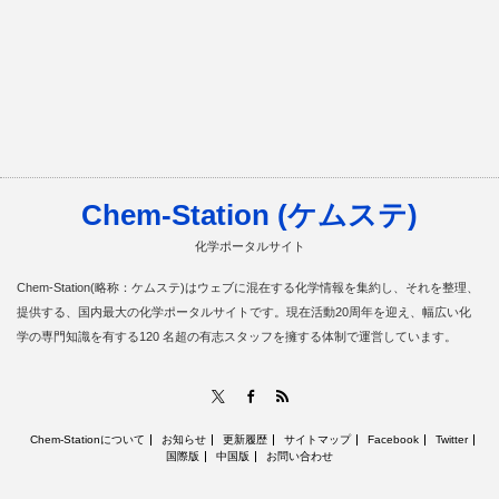
Chem-Station (ケムステ)
化学ポータルサイト
Chem-Station(略称：ケムステ)はウェブに混在する化学情報を集約し、それを整理、
提供する、国内最大の化学ポータルサイトです。現在活動20周年を迎え、幅広い化
学の専門知識を有する120 名超の有志スタッフを擁する体制で運営しています。
RSS
X
Facebook
Chem-Stationについて
お知らせ
更新履歴
サイトマップ
Facebook
Twitter
国際版
中国版
お問い合わせ