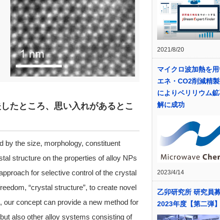
2021/8/20
マイクロ波加熱を用
エネ・CO2削減精
によりベリリウム鉱
解に成功
夫したところ、思い入れがあるとこ
ed by the size, morphology, constituent
tal structure on the properties of alloy NPs
pproach for selective control of the crystal
2023/4/14
reedom, “crystal structure”, to create novel
乙卯研究所 研究員
on, our concept can provide a new method for
2023年度【第二弾
 but also other alloy systems consisting of