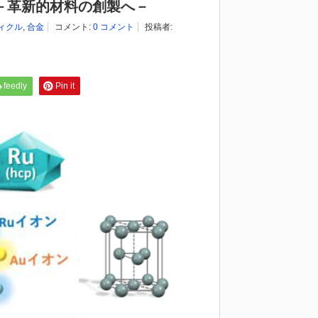
－革新的材料の創製へ－
ィクル
,
合金
コメント:
0 コメント
投稿者:
feedly
Pin it