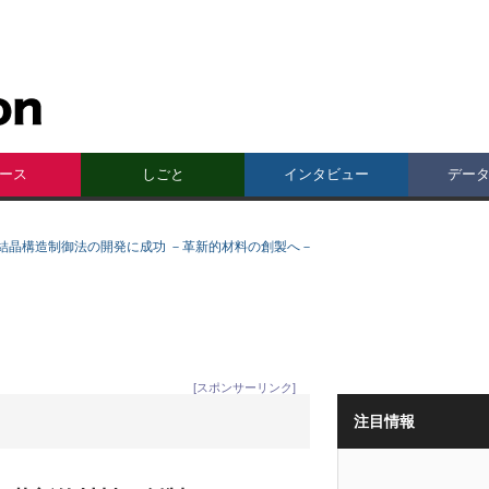
ース
しごと
インタビュー
デー
結晶構造制御法の開発に成功 －革新的材料の創製へ－
[スポンサーリンク]
注目情報