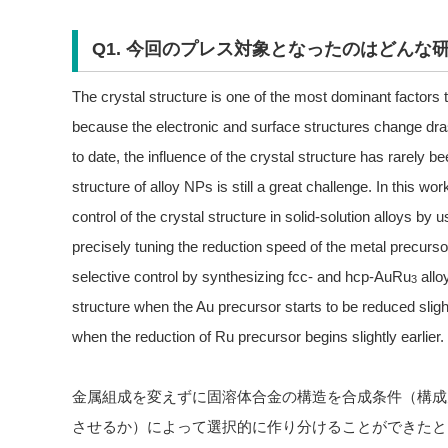
Q1. 今回のプレス対象となったのはどんな
The crystal structure is one of the most dominant factors th
because the electronic and surface structures change drast
to date, the influence of the crystal structure has rarely b
structure of alloy NPs is still a great challenge. In this 
control of the crystal structure in solid-solution alloys b
precisely tuning the reduction speed of the metal precurs
selective control by synthesizing fcc- and hcp-AuRu
allo
3
structure when the Au precursor starts to be reduced slightl
when the reduction of Ru precursor begins slightly earlier.
金属組成を変えずに固溶体合金の構造を合成条件（構成
させるか）によって選択的に作り分けることができたと