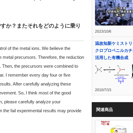
ですか？またそれをどのように乗り
2023/10/6
温故知新ケミストリ
trol of the metal ions. We believe the
クロプロペニルカチ
 metal precursors. Therefore, the reduction
活用した有機合成
ed. Then, the precursors were combined to
ar. I remember every day four or five
ults. After carefully analyzing these
2010/7/15
evement. So, I think most of the good
n, please carefully analyze your
関連商品
n the fail experimental results may provide