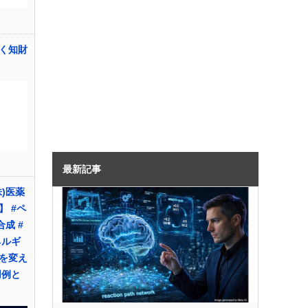
く知財
最新記事
)医薬
 #ペ
合成 #
ネルギ
を変え
用例と