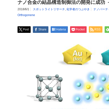
ナノ合金の結晶構造制御法の開発に成功 
2018/6/1
スポットライトリサーチ
,
化学者のつぶやき
ナノパーテ
Orthogonene
Post
Share
Hatena
Pocket
RSS