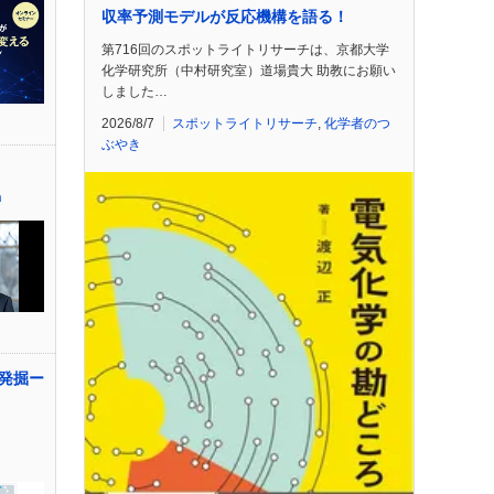
収率予測モデルが反応機構を語る！
第716回のスポットライトリサーチは、京都大学
化学研究所（中村研究室）道場貴大 助教にお願い
しました…
2026/8/7
スポットライトリサーチ
,
化学者のつ
ぶやき
n
発掘ー