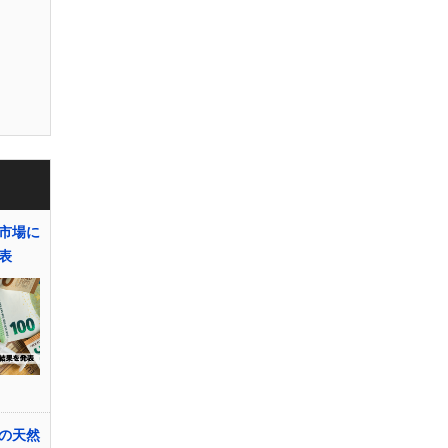
市場に
表
の天然