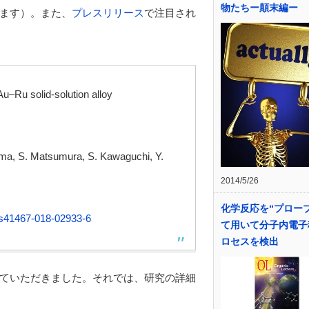
物たちー顛末編ー
ます）。また、
プレスリリース
で注目され
Au–Ru solid-solution alloy
ama, S. Matsumura, S. Kawaguchi, Y.
2014/5/26
化学反応を“プロー
s41467-018-02933-6
て用いて分子内電子
ロセスを検出
ていただきました。それでは、研究の詳細