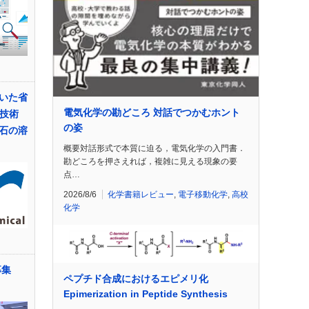
いた省
電気化学の勘どころ 対話でつかむホント
製技術
の姿
石の溶
概要対話形式で本質に迫る，電気化学の入門書．
勘どころを押さえれば，複雑に見える現象の要
点…
2026/8/6
化学書籍レビュー
,
電子移動化学
,
高校
化学
募集
ペプチド合成におけるエピメリ化
】
Epimerization in Peptide Synthesis