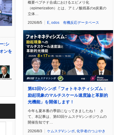
概要ペプチド合成におけるエピメリ化
（epimerization）とは、アミノ酸残基のα炭素の
立体…
2026/8/5
E
,
odos 有機反応データベース
ー:シ
オンを
第63回Vシンポ「フォトキネティシズム：
励起現象のマルチスケール速度論と革新的
光機能」を開催します！
今年も夏本番の季節になってきましたね！ さ
て、本記事は、第63回ケムステVシンポジウムの
開催告知です…
2026/8/3
ケムステVシンポ
,
化学者のつぶやき