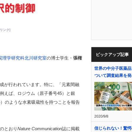
リンク]
ピックアップ記事
院理学研究科北川研究室
の博士学生・
張権
世界の中分子医薬品
ついて調査結果を発
成が行われています。特に、「元素間融
例えば、ロジウム（原子番号45）と銀
6）のような水素吸蔵性を持つことを報告
2020/9/8
信じられない！驚愕
のとおり
Nature Communication
誌に掲載