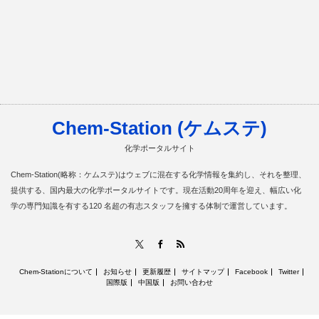
Chem-Station (ケムステ)
化学ポータルサイト
Chem-Station(略称：ケムステ)はウェブに混在する化学情報を集約し、それを整理、
提供する、国内最大の化学ポータルサイトです。現在活動20周年を迎え、幅広い化
学の専門知識を有する120 名超の有志スタッフを擁する体制で運営しています。
RSS
X
Facebook
Chem-Stationについて
お知らせ
更新履歴
サイトマップ
Facebook
Twitter
国際版
中国版
お問い合わせ