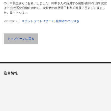
の田中英也さんにお願いしました。田中さんの所属する尾坂·吉田·米山研究室
は π 共役系化合物に着目し、次世代の有機電子材料の発展に尽力してきまし
た。田中さんは…
2019/6/12
スポットライトリサーチ
,
化学者のつぶやき
トップページに戻る
注目情報