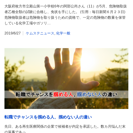
大阪府枚方市立殿山第一小学校6年の阿部公尚さん（11）が5月、危険物取扱
者乙種全類の試験に合格し、免状を手にした。 (引用：毎日新聞６月２３日)
危険物取扱者は危険物を取り扱うための資格で、一定の危険物の数量を保管
している化学工場やガソリ…
2019/6/27
ケムステニュース
,
化学一般
転職でチャンスを掴める人、掴めない人の違い
先日、ある再生医療関係の企業で候補者が内定を承諾した。数カ月悩んだ末
の返事であっ…