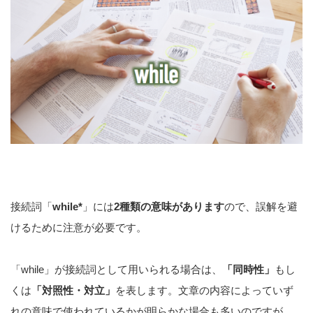
接続詞「
while*
」には
2種類の意味があります
ので、誤解を避
けるために注意が必要です。
「while」が接続詞として用いられる場合は、
「同時性」
もし
くは
「対照性・対立」
を表します。文章の内容によっていず
れの意味で使われているかが明らかな場合も多いのですが、