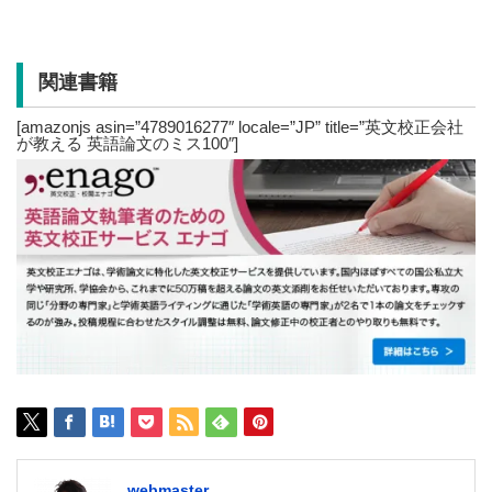
関連書籍
[amazonjs asin=”4789016277″ locale=”JP” title=”英文校正会社
が教える 英語論文のミス100″]
webmaster