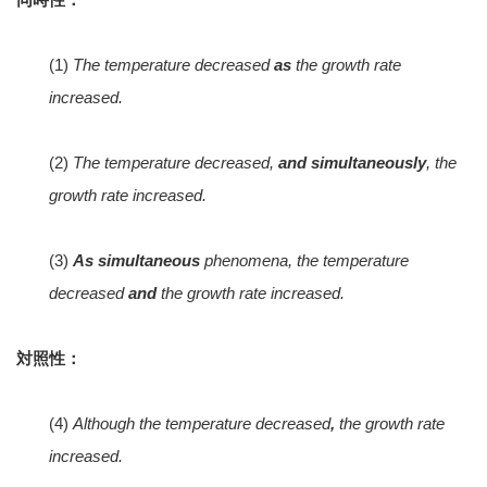
(1)
The temperature decreased
as
the growth rate
increased.
(2)
The temperature decreased,
and simultaneously
, the
growth rate increased.
(3)
As simultaneous
phenomena, the temperature
decreased
and
the growth rate increased.
対照性：
(4)
Although the temperature decreased
,
the growth rate
increased.