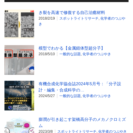
き裂を高速で修復する自己治癒材料
2018/2/19
スポットライトリサーチ
,
化学者のつぶや
き
模型でわかる【金属錯体型超分子】
2018/5/10
一般的な話題
,
化学者のつぶやき
有機合成化学協会誌2024年5月号：「分子設
計・編集・合成科学の…
2024/5/27
一般的な話題
,
化学者のつぶやき
膨潤が引き起こす架橋高分子のメカノクロミズ
ム
2023/3/8
スポットライトリサーチ
,
化学者のつぶやき