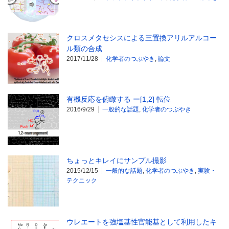
クロスメタセシスによる三置換アリルアルコー
ル類の合成
2017/11/28
化学者のつぶやき
,
論文
有機反応を俯瞰する ー[1,2] 転位
2016/9/29
一般的な話題
,
化学者のつぶやき
ちょっとキレイにサンプル撮影
2015/12/15
一般的な話題
,
化学者のつぶやき
,
実験・
テクニック
ウレエートを強塩基性官能基として利用したキ