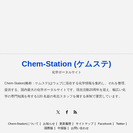
Chem-Station (ケムステ)
化学ポータルサイト
Chem-Station(略称：ケムステ)はウェブに混在する化学情報を集約し、それを整理、
提供する、国内最大の化学ポータルサイトです。現在活動20周年を迎え、幅広い化
学の専門知識を有する120 名超の有志スタッフを擁する体制で運営しています。
RSS
X
Facebook
Chem-Stationについて
お知らせ
更新履歴
サイトマップ
Facebook
Twitter
国際版
中国版
お問い合わせ