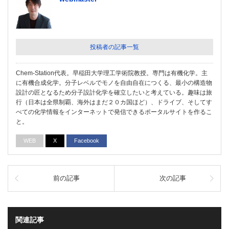
投稿者の記事一覧
Chem-Station代表。早稲田大学理工学術院教授。専門は有機化学。主
に有機合成化学。分子レベルでモノを自由自在につくる、最小の構造物
設計の匠となるため分子設計化学を確立したいと考えている。趣味は旅
行（日本は全県制覇、海外はまだ２０カ国ほど）、ドライブ、そしてす
べての化学情報をインターネットで発信できるポータルサイトを作るこ
と。
WEB
X
Facebook
前の記事
次の記事
関連記事