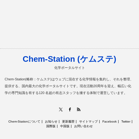
Chem-Station (ケムステ)
化学ポータルサイト
Chem-Station(略称：ケムステ)はウェブに混在する化学情報を集約し、それを整理、
提供する、国内最大の化学ポータルサイトです。現在活動20周年を迎え、幅広い化
学の専門知識を有する120 名超の有志スタッフを擁する体制で運営しています。
RSS
X
Facebook
Chem-Stationについて
お知らせ
更新履歴
サイトマップ
Facebook
Twitter
国際版
中国版
お問い合わせ