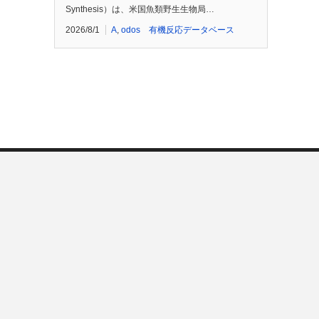
Synthesis）は、米国魚類野生生物局…
2026/8/1
A
,
odos 有機反応データベース