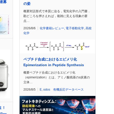
者募
の姿
概要対話形式で本質に迫る，電気化学の入門書．
勘どころを押さえれば，複雑に見える現象の要
点…
2026/8/6
化学書籍レビュー
,
電子移動化学
,
高校
化学
ペプチド合成におけるエピメリ化
Epimerization in Peptide Synthesis
概要ペプチド合成におけるエピメリ化
（epimerization）とは、アミノ酸残基のα炭素の
立体…
2026/8/5
E
,
odos 有機反応データベース
せよ！
の一