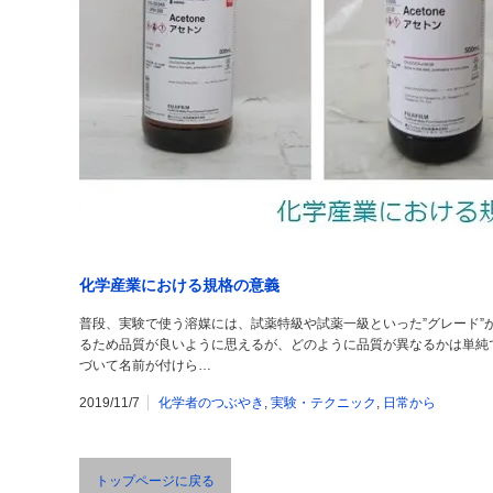
化学産業における規格の意義
普段、実験で使う溶媒には、試薬特級や試薬一級といった”グレード”
るため品質が良いように思えるが、どのように品質が異なるかは単純
づいて名前が付けら…
2019/11/7
化学者のつぶやき
,
実験・テクニック
,
日常から
トップページに戻る