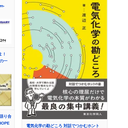
m-
せよ！
の一
語り合
OPE
電気化学の勘どころ 対話でつかむホント