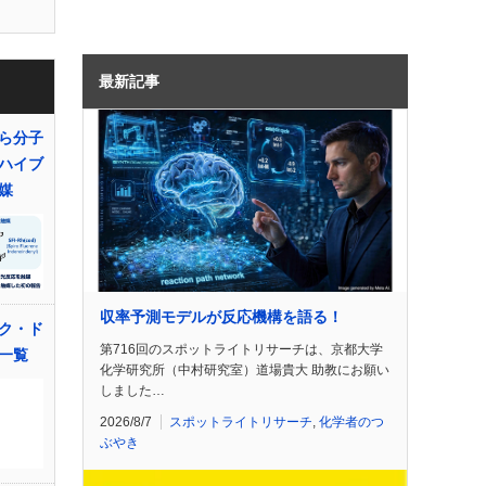
最新記事
ら分子
ハイブ
媒
収率予測モデルが反応機構を語る！
ク・ド
第716回のスポットライトリサーチは、京都大学
一覧
化学研究所（中村研究室）道場貴大 助教にお願い
しました…
2026/8/7
スポットライトリサーチ
,
化学者のつ
ぶやき