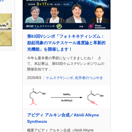
第63回Vシンポ「フォトキネティシズム：
励起現象のマルチスケール速度論と革新的
光機能」を開催します！
今年も夏本番の季節になってきましたね！ さ
て、本記事は、第63回ケムステVシンポジウムの
開催告知です…
2026/8/3
ケムステVシンポ
,
化学者のつぶやき
アビディ アルキン合成／Abidi Alkyne
Synthesis
概要アビディ アルキン合成（Abidi Alkyne