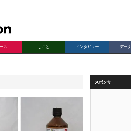
ース
しごと
インタビュー
デー
スポンサー