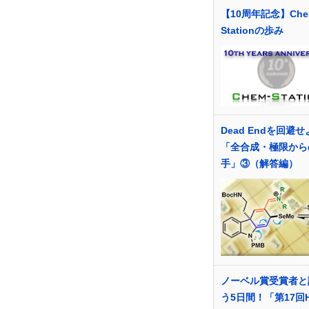
【10周年記念】Che
Stationの歩み
Dead Endを回避
「全合成・極限から
手」③（解答編）
ノーベル賞受賞者と
う5日間！「第17回H