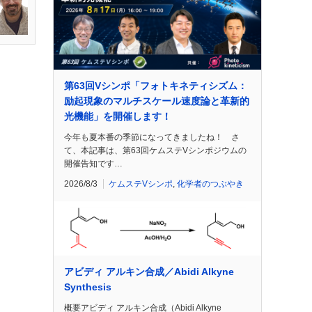
第63回Vシンポ「フォトキネティシズム：
励起現象のマルチスケール速度論と革新的
光機能」を開催します！
今年も夏本番の季節になってきましたね！ さ
て、本記事は、第63回ケムステVシンポジウムの
開催告知です…
2026/8/3
ケムステVシンポ
,
化学者のつぶやき
アビディ アルキン合成／Abidi Alkyne
Synthesis
概要アビディ アルキン合成（Abidi Alkyne