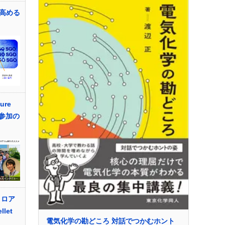
高める
ture
ム参加の
ロロア
let
電気化学の勘どころ 対話でつかむホント