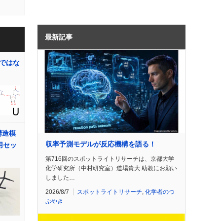
最新記事
ではな
構造模
収率予測モデルが反応機構を語る！
用セッ
第716回のスポットライトリサーチは、京都大学
化学研究所（中村研究室）道場貴大 助教にお願い
しました…
2026/8/7
スポットライトリサーチ
,
化学者のつ
ぶやき