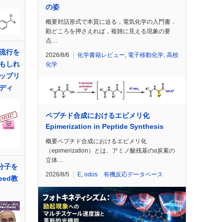
の姿
概要対話形式で本質に迫る，電気化学の入門書．
勘どころを押さえれば，複雑に見える現象の要
点…
流行を
2026/8/6
化学書籍レビュー
,
電子移動化学
,
高校
もしれ
化学
ップリ
ディ
ペプチド合成におけるエピメリ化
Epimerization in Peptide Synthesis
概要ペプチド合成におけるエピメリ化
（epimerization）とは、アミノ酸残基のα炭素の
立体…
超分子を
2026/8/5
E
,
odos 有機反応データベース
eed教