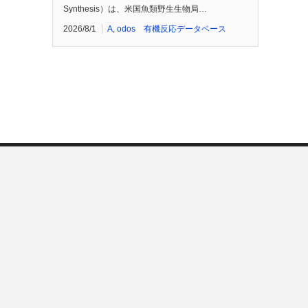
Synthesis）は、米国魚類野生生物局…
2026/8/1
A
,
odos 有機反応データベース