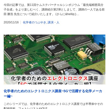
今回の記事では、第11回ケムステバーチャルシンポジウム「最先端精密高分
子合成」をより楽しむべく、講師紹介第2弾としまして、講師の一人である前
田 勝浩 先生について紹介いたします。 (さらに&hellip;)…
2020/11/16
化学者のつぶやき
,
講演・人
化学者のためのエレクトロニクス講座~5Gで活躍する化学メーカ
ー編~
このシリーズでは、化学者のためのエレクトロニクス講座では半導体やその
配線技術、フォトレジストやOLE…