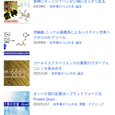
雷神にそっくり？ベンゼン環にカミナリ走る
2013/6/1
化学者のつぶやき
,
論文
光触媒-ニッケル協働系によるシステイン含有ペ
プチドのS-アリール…
2019/5/6
化学者のつぶやき
,
論文
ゴールドエクスペリエンスが最長のラダーフェ
ニレンを産み出す
2021/11/6
化学者のつぶやき
,
論文
タンパク質の定量法―ブラッドフォード法
Protein Quan…
2022/11/17
化学者のつぶやき
,
実験・テクニック