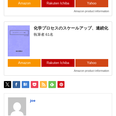
Amazon
Rakuten Ichiba
Yahoo
Amazon product information
化学プロセスのスケールアップ、連続化
執筆者:61名
Amazon
Rakuten Ichiba
Yahoo
Amazon product information
joe