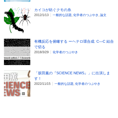
カイコが紡ぐクモの糸
2012/1/13
一般的な話題
,
化学者のつぶやき
,
論文
有機反応を俯瞰する ーヘテロ環合成: C—C 結合
で切る
2018/3/29
化学者のつぶやき
「坂田薫の『SCIENCE NEWS』」に出演しま
す！
2022/11/15
一般的な話題
,
化学者のつぶやき