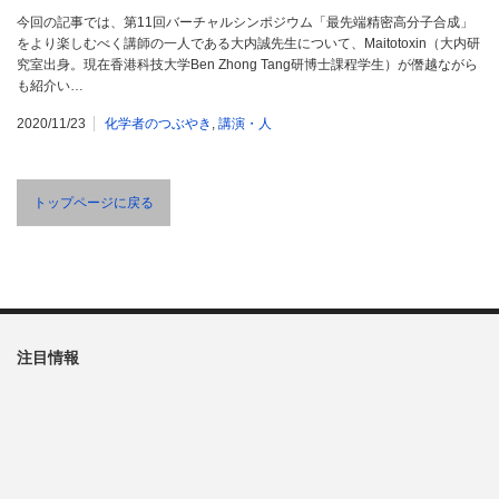
今回の記事では、第11回バーチャルシンポジウム「最先端精密高分子合成」
をより楽しむべく講師の一人である大内誠先生について、Maitotoxin（大内研
究室出身。現在香港科技大学Ben Zhong Tang研博士課程学生）が僭越ながら
も紹介い…
2020/11/23
化学者のつぶやき
,
講演・人
トップページに戻る
注目情報