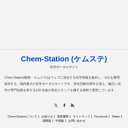
Chem-Station (ケムステ)
化学ポータルサイト
Chem-Station(略称：ケムステ)はウェブに混在する化学情報を集約し、それを整理、
提供する、国内最大の化学ポータルサイトです。現在活動20周年を迎え、幅広い化
学の専門知識を有する120 名超の有志スタッフを擁する体制で運営しています。
RSS
X
Facebook
Chem-Stationについて
お知らせ
更新履歴
サイトマップ
Facebook
Twitter
国際版
中国版
お問い合わせ