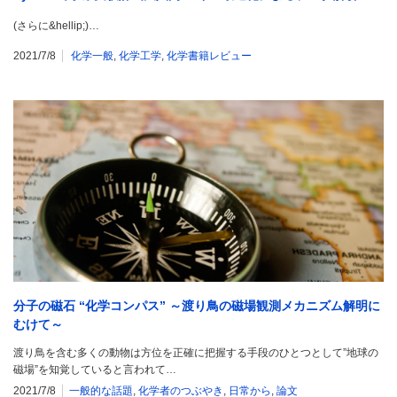
(さらに&hellip;)…
2021/7/8
化学一般
,
化学工学
,
化学書籍レビュー
分子の磁石 “化学コンパス” ～渡り鳥の磁場観測メカニズム解明に
むけて～
渡り鳥を含む多くの動物は方位を正確に把握する手段のひとつとして”地球の
磁場”を知覚していると言われて…
2021/7/8
一般的な話題
,
化学者のつぶやき
,
日常から
,
論文