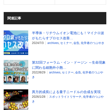
関連記事
半導体・リチウムイオン電池にも！マイクロ波
がもたらすプロセス改善…
2024/7/3
archives
,
セミナー
,
会告
,
化学者のつぶやき
第32回フォーラム・イン・ドージン ～生命現象
に関わる細胞外小胞…
2022/8/29
archives
,
セミナー
,
会告
,
化学者のつぶや
き
異方的成長による量子ニードルの合成を実現
2026/1/28
スポットライトリサーチ
,
化学者のつぶや
き