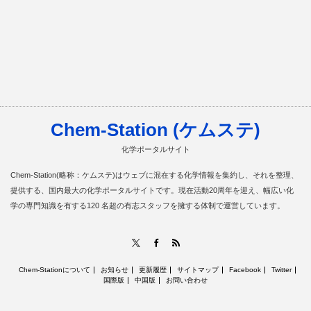
Chem-Station (ケムステ)
化学ポータルサイト
Chem-Station(略称：ケムステ)はウェブに混在する化学情報を集約し、それを整理、
提供する、国内最大の化学ポータルサイトです。現在活動20周年を迎え、幅広い化
学の専門知識を有する120 名超の有志スタッフを擁する体制で運営しています。
RSS
X
Facebook
Chem-Stationについて
お知らせ
更新履歴
サイトマップ
Facebook
Twitter
国際版
中国版
お問い合わせ