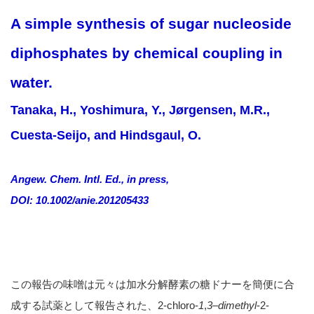
A simple synthesis of sugar nucleoside
diphosphates by chemical coupling in
water.
Tanaka, H., Yoshimura, Y., Jørgensen, M.R.,
Cuesta-Seijo, and Hindsgaul, O.
Angew. Chem. Intl. Ed., in press,
DOI: 10.1002/anie.201205433
この報告の味噌は元々は加水分解酵素の糖ドナーを簡便に合
成する試薬として報告された、
2-chloro-
1
,
3
–
dimethyl
-2-