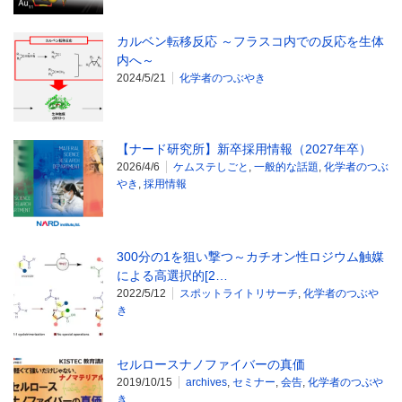
カルベン転移反応 ～フラスコ内での反応を生体
内へ～
2024/5/21
化学者のつぶやき
【ナード研究所】新卒採用情報（2027年卒）
2026/4/6
ケムステしごと
,
一般的な話題
,
化学者のつぶ
やき
,
採用情報
300分の1を狙い撃つ～カチオン性ロジウム触媒
による高選択的[2…
2022/5/12
スポットライトリサーチ
,
化学者のつぶや
き
セルロースナノファイバーの真価
2019/10/15
archives
,
セミナー
,
会告
,
化学者のつぶや
き