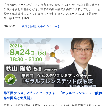
「うっかりドーピング」という言葉をご存知でしょうか。禁止薬物に該当す
る成分を含む風邪薬などを、本来の治療目的で大会前に摂取してしまい、意
図せず規定違反になってしまうことを指します。スポーツにおける禁止物
質・禁止方法は世界…
2021/8/2
一般的な話題
,
化学者のつぶやき
第五回ケムステVプレミアレクチャー「キラルブレンステッド酸触
媒の開発と新展開」
新型コロナ感染者数は大変なことになっていますが、無観客東京オリンピッ