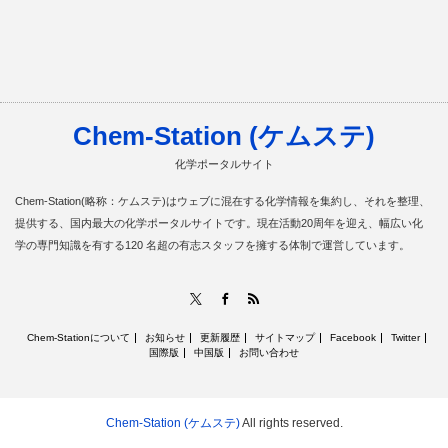
Chem-Station (ケムステ)
化学ポータルサイト
Chem-Station(略称：ケムステ)はウェブに混在する化学情報を集約し、それを整理、
提供する、国内最大の化学ポータルサイトです。現在活動20周年を迎え、幅広い化
学の専門知識を有する120 名超の有志スタッフを擁する体制で運営しています。
RSS
X
Facebook
Chem-Stationについて
お知らせ
更新履歴
サイトマップ
Facebook
Twitter
国際版
中国版
お問い合わせ
Chem-Station (ケムステ)
All rights reserved.