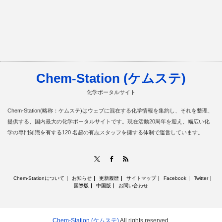
Chem-Station (ケムステ)
化学ポータルサイト
Chem-Station(略称：ケムステ)はウェブに混在する化学情報を集約し、それを整理、
提供する、国内最大の化学ポータルサイトです。現在活動20周年を迎え、幅広い化
学の専門知識を有する120 名超の有志スタッフを擁する体制で運営しています。
RSS
X
Facebook
Chem-Stationについて
お知らせ
更新履歴
サイトマップ
Facebook
Twitter
国際版
中国版
お問い合わせ
Chem-Station (ケムステ)
All rights reserved.