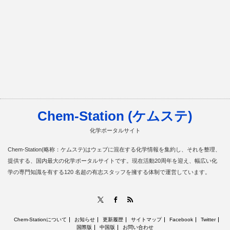
Chem-Station (ケムステ)
化学ポータルサイト
Chem-Station(略称：ケムステ)はウェブに混在する化学情報を集約し、それを整理、
提供する、国内最大の化学ポータルサイトです。現在活動20周年を迎え、幅広い化
学の専門知識を有する120 名超の有志スタッフを擁する体制で運営しています。
RSS
X
Facebook
Chem-Stationについて
お知らせ
更新履歴
サイトマップ
Facebook
Twitter
国際版
中国版
お問い合わせ