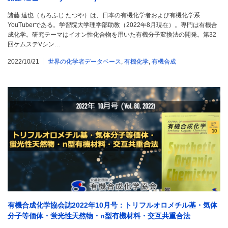
諸藤 達也（もろふじ たつや）は、日本の有機化学者および有機化学系
YouTuberである。学習院大学理学部助教（2022年8月現在）。専門は有機合
成化学。研究テーマはイオン性化合物を用いた有機分子変換法の開発。第32
回ケムステVシン…
2022/10/21
世界の化学者データベース
,
有機化学
,
有機合成
有機合成化学協会誌2022年10月号：トリフルオロメチル基・気体
分子等価体・蛍光性天然物・n型有機材料・交互共重合法