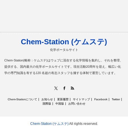
Chem-Station (ケムステ)
化学ポータルサイト
Chem-Station(略称：ケムステ)はウェブに混在する化学情報を集約し、それを整理、
提供する、国内最大の化学ポータルサイトです。現在活動20周年を迎え、幅広い化
学の専門知識を有する120 名超の有志スタッフを擁する体制で運営しています。
RSS
X
Facebook
Chem-Stationについて
お知らせ
更新履歴
サイトマップ
Facebook
Twitter
国際版
中国版
お問い合わせ
Chem-Station (ケムステ)
All rights reserved.