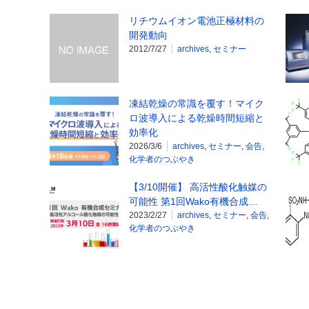
リチウムイオン電池正極材料の
開発動向
2012/7/27
archives
,
セミナー
凍結乾燥の常識を覆す！マイク
ロ波導入による乾燥時間短縮と
効率化
2026/3/6
archives
,
セミナー
,
会告
,
化学者のつぶやき
【3/10開催】 高活性酸化触媒の
可能性 第1回Wako有機合成…
2023/2/27
archives
,
セミナー
,
会告
,
化学者のつぶやき