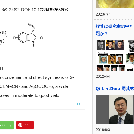
,
46
, 2462. DOI:
10.1039/B926560K
2023/7/7
捏造は研究室の中だ
題か？
–H
2012/4/4
 convenient and direct synthesis of 3-
Cl
MeCN
and AgOCOCF
, a wide
2
2
3
Qi-Lin Zhou 周其林
oles in moderate to good yield.
feedly
Pin it
2018/8/3