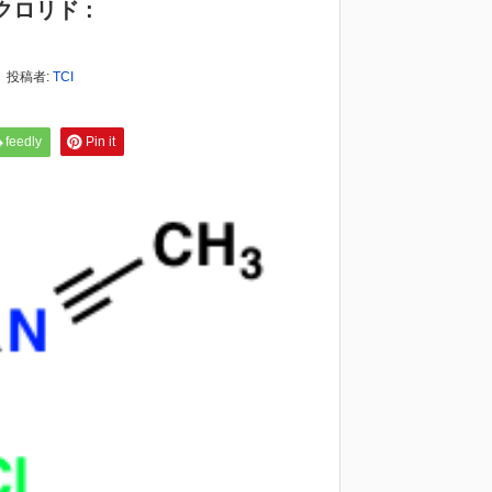
ロリド :
投稿者:
TCI
feedly
Pin it