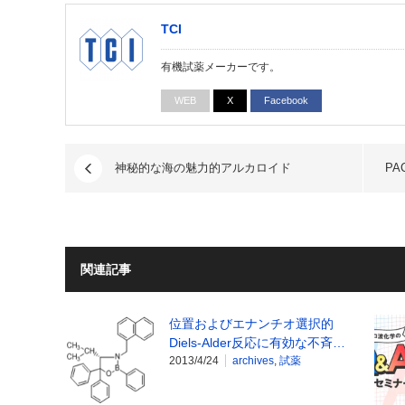
TCI
有機試薬メーカーです。
WEB
X
Facebook
神秘的な海の魅力的アルカロイド
PA
関連記事
位置およびエナンチオ選択的
Diels-Alder反応に有効な不斉…
2013/4/24
archives
,
試薬