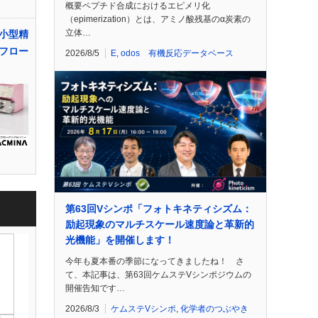
概要ペプチド合成におけるエピメリ化
（epimerization）とは、アミノ酸残基のα炭素の
立体…
小型精
フロー
2026/8/5
E
,
odos 有機反応データベース
第63回Vシンポ「フォトキネティシズム：
励起現象のマルチスケール速度論と革新的
光機能」を開催します！
今年も夏本番の季節になってきましたね！ さ
て、本記事は、第63回ケムステVシンポジウムの
開催告知です…
2026/8/3
ケムステVシンポ
,
化学者のつぶやき