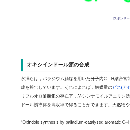
[スポンサー
オキシインドール類の合成
永澤らは，パラジウム触媒を用いた分子内C－H結合官
成を報告しています。それによれば，触媒量の
ビス(ア
リフルオロ酢酸銀の存在下，
N
-シンナモイルアニリン誘
ドール誘導体を高収率で得ることができます。天然物や
“Oxindole synthesis by palladium-catalysed aromatic C–H