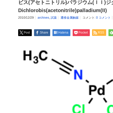
ビス(アセトニトリル)パラジウム(ＩＩ)ジク
Dichlorobis(acetonitrile)palladium(II)
2010/12/29
archives
,
試薬
遷移金属触媒
コメント:
0 コメント
Post
Share
Hatena
Pocket
RSS