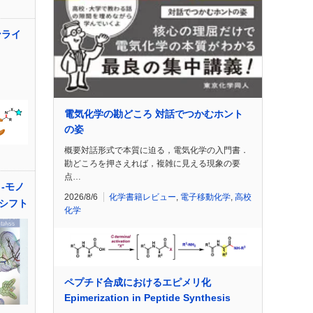
ンライ
電気化学の勘どころ 対話でつかむホント
の姿
概要対話形式で本質に迫る，電気化学の入門書．
勘どころを押さえれば，複雑に見える現象の要
点…
-モノ
2026/8/6
化学書籍レビュー
,
電子移動化学
,
高校
シフト
化学
ペプチド合成におけるエピメリ化
Epimerization in Peptide Synthesis