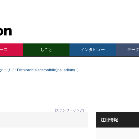
ース
しごと
インタビュー
デー
chlorobis(acetonitrile)palladium(II)
[スポンサーリンク]
注目情報