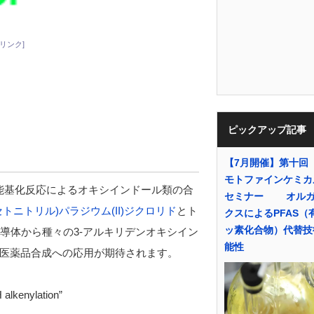
リンク]
ピックアップ記事
【7月開催】第十回
モトファインケミカ
能基化反応によるオキシインドール類の合
セミナー オルガ
セトニトリル)パラジウム(II)ジクロリド
とト
クスによるPFAS（
ッ素化合物）代替技
導体から種々の3-アルキリデンオキシイン
能性
医薬品合成への応用が期待されます。
 alkenylation”