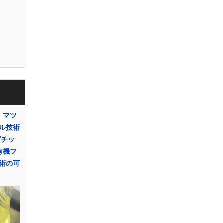
 マツ
ル技術
チッ
有機フ
術の可