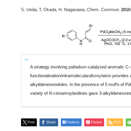
S. Ueda, T. Okada, H. Nagasawa,
Chem. Commun.
2010
A strategy involving
palladium
-catalysed aromatic C
functionalisation/intramolecular
alkenylation
provides a
alkylideneoxindoles. In the presence of 5 mol% of Pd
variety of
N
-cinnamoylanilines gave 3-alkylideneoxind
Post
Share
Hatena
Pocket
RSS