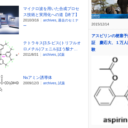
マイクロ波を用いた合成プロセ
ス技術と実用化への道【終了】
2010/3/16
archives
,
過去のセミナ
2015/12/14
ー
アスピリンの梗塞予
証 慶応大、１万人
テトラキス[3,5-ビス(トリフルオ
ロメチル)フェニル]ほう酸ナ…
験
2011/8/31
archives
,
試薬
Nsアミン誘導体
2009/12/3
archives
,
試薬