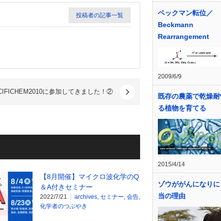
ベックマン転位／
投稿者の記事一覧
Beckmann
Rearrangement
2009/6/9
CIFICHEM2010に参加してきました！②
既存の農薬で乾燥耐
る植物を育てる
2015/4/14
【8月開催】マイクロ波化学のQ
ゾウががんになりに
＆A付きセミナー
当の理由
2022/7/21
archives
,
セミナー
,
会告
,
化学者のつぶやき