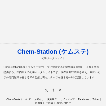
Chem-Station (ケムステ)
化学ポータルサイト
Chem-Station(略称：ケムステ)はウェブに混在する化学情報を集約し、それを整理、
提供する、国内最大の化学ポータルサイトです。現在活動20周年を迎え、幅広い化
学の専門知識を有する120 名超の有志スタッフを擁する体制で運営しています。
RSS
X
Facebook
Chem-Stationについて
お知らせ
更新履歴
サイトマップ
Facebook
Twitter
国際版
中国版
お問い合わせ