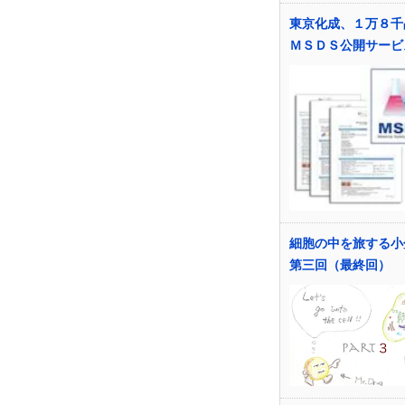
東京化成、１万８千
ＭＳＤＳ公開サービ
細胞の中を旅する小
第三回（最終回）