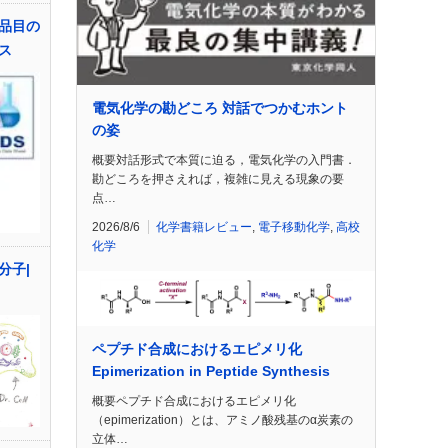
品目の
ス
電気化学の勘どころ 対話でつかむホント
の姿
概要対話形式で本質に迫る，電気化学の入門書．
勘どころを押さえれば，複雑に見える現象の要
点…
2026/8/6
化学書籍レビュー
,
電子移動化学
,
高校
化学
分子|
ペプチド合成におけるエピメリ化
Epimerization in Peptide Synthesis
概要ペプチド合成におけるエピメリ化
（epimerization）とは、アミノ酸残基のα炭素の
立体…