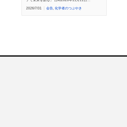
チで未来を創る」 日時2026年11月11日…
2026/7/31
会告
,
化学者のつぶやき