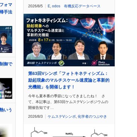
フォマ
2026/8/5
E
,
odos 有機反応データベース
帰手法
制御で
第63回Vシンポ「フォトキネティシズム：
励起現象のマルチスケール速度論と革新的
光機能」を開催します！
今年も夏本番の季節になってきましたね！ さ
て、本記事は、第63回ケムステVシンポジウムの
開催告知です…
熱いう
2026/8/3
ケムステVシンポ
,
化学者のつぶやき