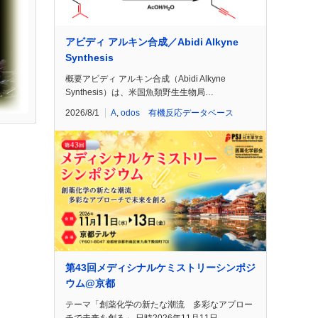
アビディ アルキン合成／Abidi Alkyne
Synthesis
概要アビディ アルキン合成（Abidi Alkyne
Synthesis）は、米国魚類野生生物局…
2026/8/1
A
,
odos 有機反応データベース
第43回メディシナルケミストリーシンポジ
ウム@京都
テーマ「創薬化学の新たな潮流 多彩なアプロー