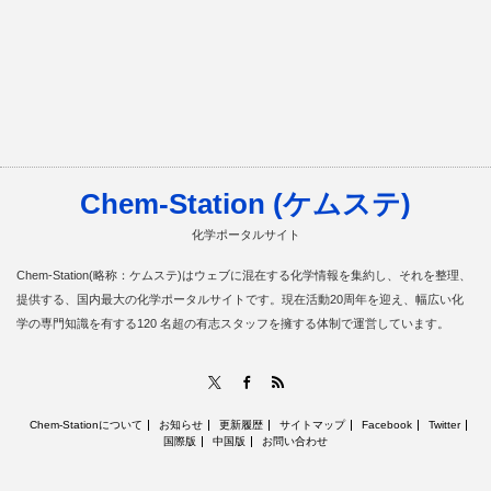
Chem-Station (ケムステ)
化学ポータルサイト
Chem-Station(略称：ケムステ)はウェブに混在する化学情報を集約し、それを整理、
提供する、国内最大の化学ポータルサイトです。現在活動20周年を迎え、幅広い化
学の専門知識を有する120 名超の有志スタッフを擁する体制で運営しています。
RSS
X
Facebook
Chem-Stationについて
お知らせ
更新履歴
サイトマップ
Facebook
Twitter
国際版
中国版
お問い合わせ