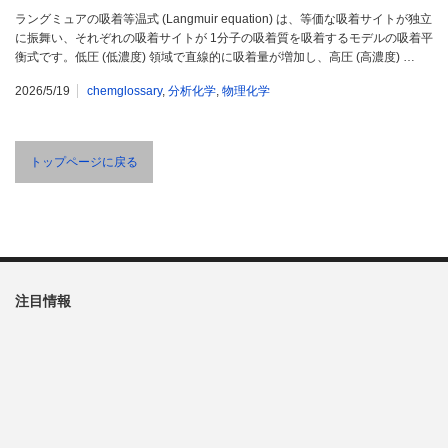
ラングミュアの吸着等温式 (Langmuir equation) は、等価な吸着サイトが独立
に振舞い、それぞれの吸着サイトが 1分子の吸着質を吸着するモデルの吸着平
衡式です。低圧 (低濃度) 領域で直線的に吸着量が増加し、高圧 (高濃度) …
2026/5/19
chemglossary
,
分析化学
,
物理化学
トップページに戻る
注目情報