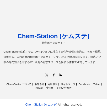
Chem-Station (ケムステ)
化学ポータルサイト
Chem-Station(略称：ケムステ)はウェブに混在する化学情報を集約し、それを整理、
提供する、国内最大の化学ポータルサイトです。現在活動20周年を迎え、幅広い化
学の専門知識を有する120 名超の有志スタッフを擁する体制で運営しています。
RSS
X
Facebook
Chem-Stationについて
お知らせ
更新履歴
サイトマップ
Facebook
Twitter
国際版
中国版
お問い合わせ
Chem-Station (ケムステ)
All rights reserved.