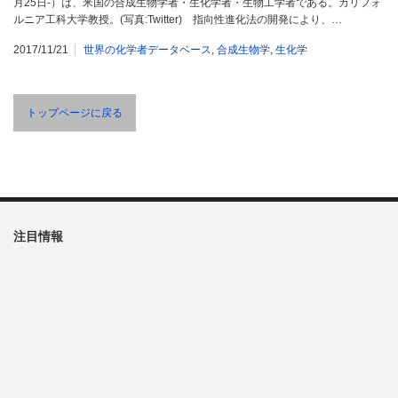
月25日-）は、米国の合成生物学者・生化学者・生物工学者である。カリフォ
ルニア工科大学教授。(写真:Twitter) 指向性進化法の開発により、…
2017/11/21
世界の化学者データベース
,
合成生物学
,
生化学
トップページに戻る
注目情報