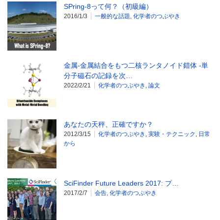
SPring-8って何？（初級編）
2016/1/3
一般的な話題
,
化学者のつぶやき
金属-金属結合をもつ二核ランタノイド錯体 -単
分子磁石の記録を次…
2022/2/21
化学者のつぶやき
,
論文
あなたの天秤、正確ですか？
2012/3/15
化学者のつぶやき
,
実験・テクニック
,
日常
から
SciFinder Future Leaders 2017: プ…
2017/2/7
会告
,
化学者のつぶやき