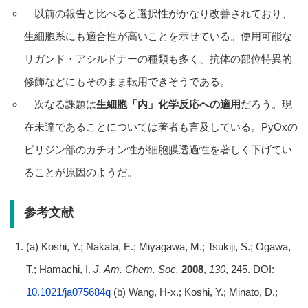
以前の報告と比べると選択性がかなり改善されており、
生細胞系にも適合性が高いことを示せている。使用可能な
リガンド・アシルドナーの種類も多く、抗体の部位特異的
修飾などにもそのまま転用できそうである。
次なる課題は
生細胞「内」化学反応への適用
だろう。現
在未達であることについては著者も言及している。PyOxの
ピリジン部のカチオン性が細胞膜透過性を著しく下げてい
ることが原因のようだ。
参考文献
(a) Koshi, Y.; Nakata, E.; Miyagawa, M.; Tsukiji, S.; Ogawa,
T.; Hamachi, I.
J. Am. Chem. Soc.
2008
,
130
, 245. DOI:
10.1021/ja075684q
(b) Wang, H-x.; Koshi, Y.; Minato, D.;