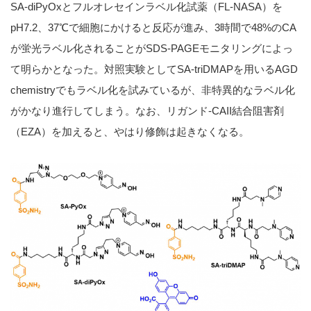
SA-diPyOxとフルオレセインラベル化試薬（FL-NASA）を
pH7.2、37℃で細胞にかけると反応が進み、3時間で48%のCA
が蛍光ラベル化されることがSDS-PAGEモニタリングによっ
て明らかとなった。対照実験としてSA-triDMAPを用いるAGD
chemistryでもラベル化を試みているが、非特異的なラベル化
がかなり進行してしまう。なお、リガンド-CAII結合阻害剤
（EZA）を加えると、やはり修飾は起きなくなる。