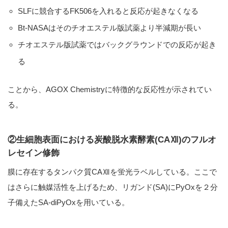
SLFに競合するFK506を入れると反応が起きなくなる
Bt-NASAはそのチオエステル版試薬より半減期が長い
チオエステル版試薬ではバックグラウンドでの反応が起き
る
ことから、AGOX Chemistryに特徴的な反応性が示されてい
る。
②生細胞表面における炭酸脱水素酵素(CAⅫ)のフルオ
レセイン修飾
膜に存在するタンパク質CAⅫを蛍光ラベルしている。ここで
はさらに触媒活性を上げるため、リガンド(SA)にPyOxを２分
子備えたSA-diPyOxを用いている。