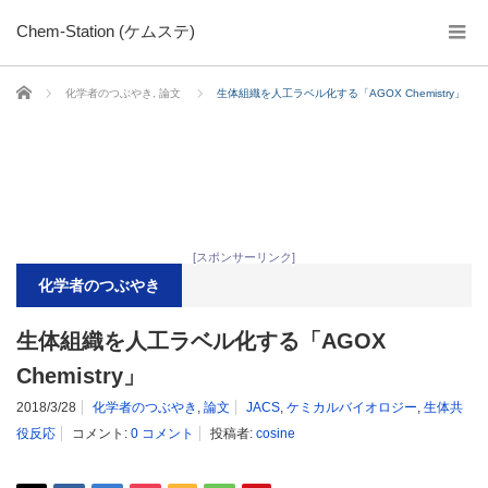
Chem-Station (ケムステ)
ホーム
化学者のつぶやき
,
論文
生体組織を人工ラベル化する「AGOX Chemistry」
[スポンサーリンク]
化学者のつぶやき
生体組織を人工ラベル化する「AGOX
Chemistry」
2018/3/28
化学者のつぶやき
,
論文
JACS
,
ケミカルバイオロジー
,
生体共
役反応
コメント:
0 コメント
投稿者:
cosine