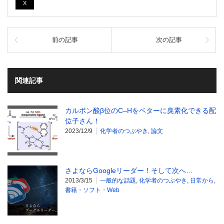
X
前の記事
次の記事
関連記事
カルボン酸β位のC–Hをベターに臭素化できる配
位子さん！
2023/12/9
化学者のつぶやき
,
論文
さよならGoogleリーダー！そして次へ…
2013/3/15
一般的な話題
,
化学者のつぶやき
,
日常から
,
書籍・ソフト・Web