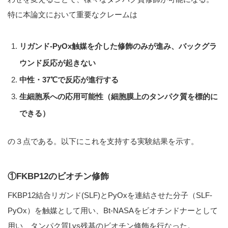
特に本論文において重要なクレームは
リガンド-PyOx触媒を介した修飾のみが進み、バックグラ
ウンド反応が起きない
中性・37℃で反応が進行する
生細胞系への応用可能性（細胞膜上のタンパク質を標的に
できる）
の３点である。以下にこれを支持する実験結果を示す。
①FKBP12のビオチン修飾
FKBP12結合リガンド(SLF)とPyOxを連結させた分子（SLF-
PyOx）を触媒として用い、Bt-NASAをビオチンドナーとして
用い、タンパク質Lys残基のビオチン修飾を行なった。