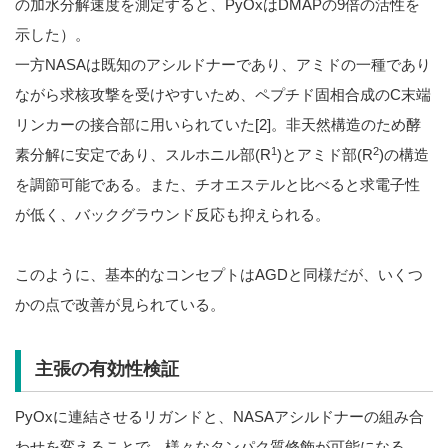
の加水分解速度を測定すると、PyOxはDMAPの9倍の活性を
示した）。
一方NASAは既知のアシルドナーであり、アミドの一種であり
ながら求核攻撃を受けやすいため、ペプチド固相合成のC末端
リンカーの接合部に用いられていた[2]。非天然構造のため酵
1
2
素分解に安定であり、スルホニル部(R
)とアミド部(R
)の構造
を調節可能である。また、チオエステルと比べると求電子性
が低く、バックグラウンド反応も抑えられる。
このように、基本的なコンセプトはAGDと同様だが、いくつ
かの点で改善が見られている。
主張の有効性検証
PyOxに連結させるリガンドと、NASAアシルドナーの組み合
わせを変えることで、様々なタンパク質修飾が可能になる。