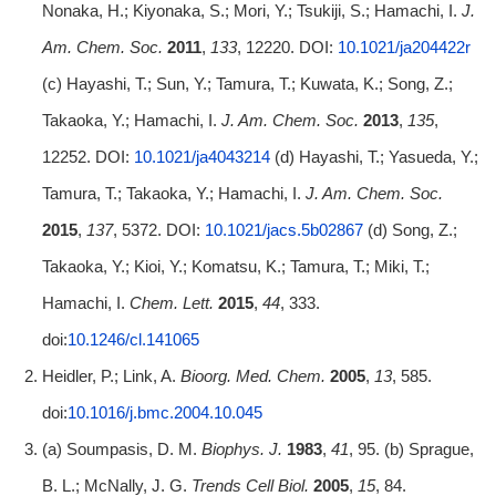
Nonaka, H.; Kiyonaka, S.; Mori, Y.; Tsukiji, S.; Hamachi, I.
J.
Am. Chem. Soc.
2011
,
133
, 12220. DOI:
10.1021/ja204422r
(c) Hayashi, T.; Sun, Y.; Tamura, T.; Kuwata, K.; Song, Z.;
Takaoka, Y.; Hamachi, I.
J. Am. Chem. Soc.
2013
,
135
,
12252. DOI:
10.1021/ja4043214
(d) Hayashi, T.; Yasueda, Y.;
Tamura, T.; Takaoka, Y.; Hamachi, I.
J. Am. Chem. Soc.
2015
,
137
, 5372. DOI:
10.1021/jacs.5b02867
(d) Song, Z.;
Takaoka, Y.; Kioi, Y.; Komatsu, K.; Tamura, T.; Miki, T.;
Hamachi, I.
Chem. Lett.
2015
,
44
, 333.
doi:
10.1246/cl.141065
Heidler, P.; Link, A.
Bioorg. Med. Chem.
2005
,
13
, 585.
doi:
10.1016/j.bmc.2004.10.045
(a) Soumpasis, D. M.
Biophys. J.
1983
,
41
, 95. (b) Sprague,
B. L.; McNally, J. G.
Trends Cell Biol.
2005
,
15
, 84.