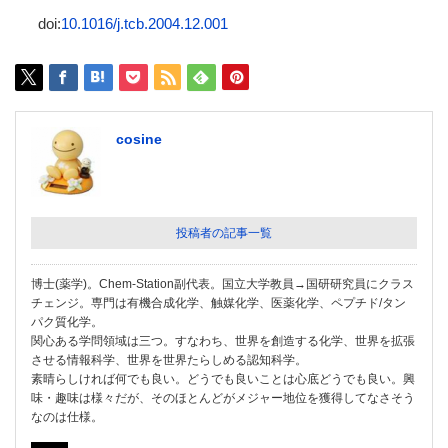
doi:
10.1016/j.tcb.2004.12.001
cosine
投稿者の記事一覧
博士(薬学)。Chem-Station副代表。国立大学教員→国研研究員にクラス
チェンジ。専門は有機合成化学、触媒化学、医薬化学、ペプチド/タン
パク質化学。
関心ある学問領域は三つ。すなわち、世界を創造する化学、世界を拡張
させる情報科学、世界を世界たらしめる認知科学。
素晴らしければ何でも良い。どうでも良いことは心底どうでも良い。興
味・趣味は様々だが、そのほとんどがメジャー地位を獲得してなさそう
なのは仕様。