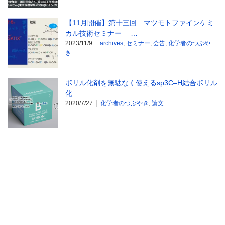
【11月開催】第十三回 マツモトファインケミ
カル技術セミナー …
2023/11/9
archives
,
セミナー
,
会告
,
化学者のつぶや
き
ボリル化剤を無駄なく使えるsp3C–H結合ボリル
化
2020/7/27
化学者のつぶやき
,
論文