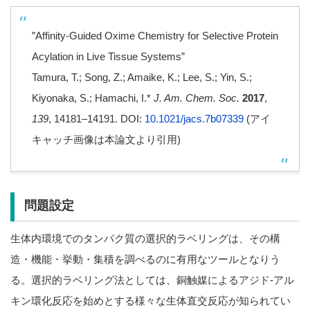
”Affinity-Guided Oxime Chemistry for Selective Protein
Acylation in Live Tissue Systems”
Tamura, T.; Song, Z.; Amaike, K.; Lee, S.; Yin, S.;
Kiyonaka, S.; Hamachi, I.*
J. Am. Chem. Soc.
2017
,
139
, 14181–14191. DOI:
10.1021/jacs.7b07339
(アイ
キャッチ画像は本論文より引用)
問題設定
生体内環境でのタンパク質の選択的ラベリングは、その構
造・機能・挙動・集積を調べるのに有用なツールとなりう
る。選択的ラベリング法としては、銅触媒によるアジド‐アル
キン環化反応を始めとする様々な生体直交反応が知られてい