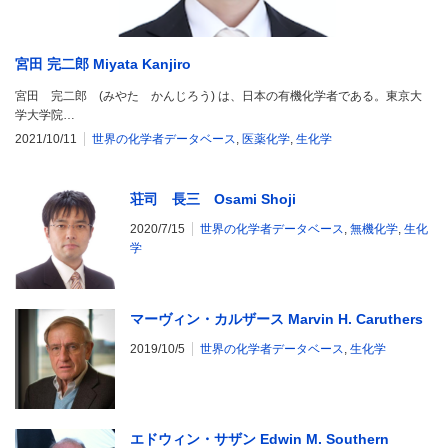
宮田 完二郎 Miyata Kanjiro
宮田 完二郎 (みやた かんじろう) は、日本の有機化学者である。東京大
学大学院…
2021/10/11
世界の化学者データベース
,
医薬化学
,
生化学
荘司 長三 Osami Shoji
2020/7/15
世界の化学者データベース
,
無機化学
,
生化
学
マーヴィン・カルザース Marvin H. Caruthers
2019/10/5
世界の化学者データベース
,
生化学
エドウィン・サザン Edwin M. Southern