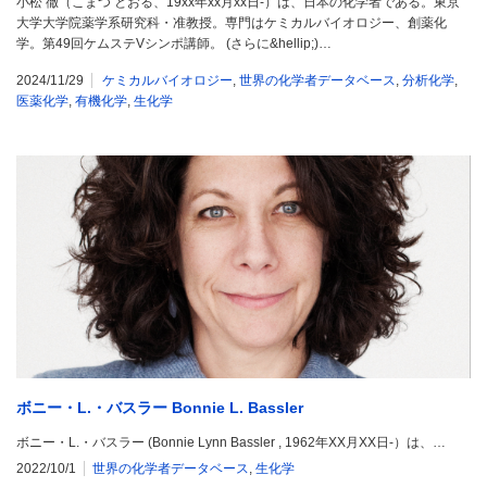
小松 徹（こまつ とおる、19xx年xx月xx日-）は、日本の化学者である。東京
大学大学院薬学系研究科・准教授。専門はケミカルバイオロジー、創薬化
学。第49回ケムステVシンポ講師。 (さらに&hellip;)…
2024/11/29
ケミカルバイオロジー
,
世界の化学者データベース
,
分析化学
,
医薬化学
,
有機化学
,
生化学
ボニー・L.・バスラー Bonnie L. Bassler
ボニー・L.・バスラー (Bonnie Lynn Bassler , 1962年XX月XX日-）は、…
2022/10/1
世界の化学者データベース
,
生化学