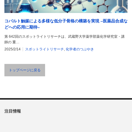
コバルト触媒による多様な低分子骨格の構築を実現 –医薬品合成な
どへの応用に期待–
第 642回のスポットライトリサーチは、武蔵野大学薬学部薬化学研究室・講
師の 重…
2025/2/14
スポットライトリサーチ
,
化学者のつぶやき
トップページに戻る
注目情報