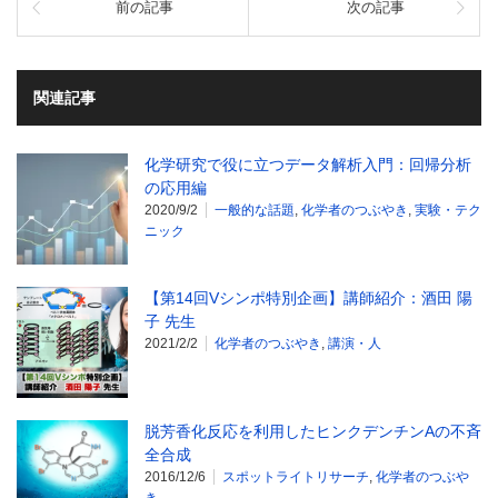
前の記事
次の記事
関連記事
化学研究で役に立つデータ解析入門：回帰分析
の応用編
2020/9/2
一般的な話題
,
化学者のつぶやき
,
実験・テク
ニック
【第14回Vシンポ特別企画】講師紹介：酒田 陽
子 先生
2021/2/2
化学者のつぶやき
,
講演・人
脱芳香化反応を利用したヒンクデンチンAの不斉
全合成
2016/12/6
スポットライトリサーチ
,
化学者のつぶや