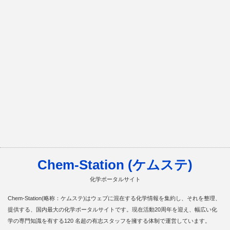
Chem-Station (ケムステ)
化学ポータルサイト
Chem-Station(略称：ケムステ)はウェブに混在する化学情報を集約し、それを整理、
提供する、国内最大の化学ポータルサイトです。現在活動20周年を迎え、幅広い化
学の専門知識を有する120 名超の有志スタッフを擁する体制で運営しています。