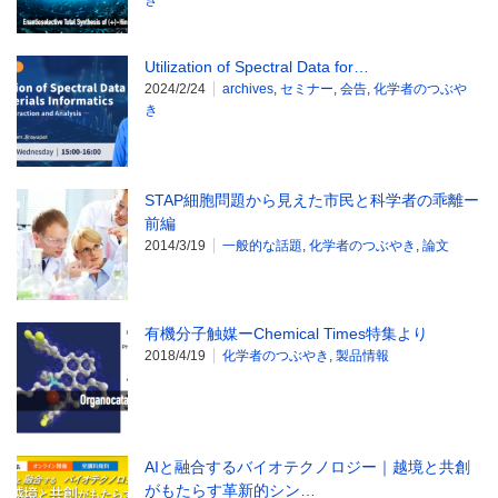
き
Utilization of Spectral Data for…
2024/2/24
archives
,
セミナー
,
会告
,
化学者のつぶや
き
STAP細胞問題から見えた市民と科学者の乖離ー
前編
2014/3/19
一般的な話題
,
化学者のつぶやき
,
論文
有機分子触媒ーChemical Times特集より
2018/4/19
化学者のつぶやき
,
製品情報
AIと融合するバイオテクノロジー｜越境と共創
がもたらす革新的シン…