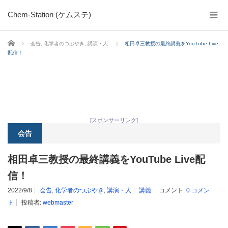
Chem-Station (ケムステ)
ホーム
会告
,
化学者のつぶやき
,
講演・人
相田卓三教授の最終講義をYouTube Live
配信！
[スポンサーリンク]
会告
相田卓三教授の最終講義をYouTube Live配
信！
2022/9/8
会告
,
化学者のつぶやき
,
講演・人
講義
コメント:
0 コメン
ト
投稿者:
webmaster