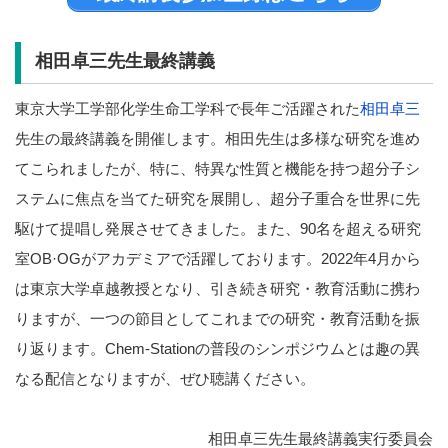
相田卓三先生最終講義
東京大学工学部化学生命工学科で長年ご活躍された
相田卓三
先生の最終講義を開催します。相田先生は多様な研究を進め
てこられましたが、特に、特異な性質と機能を持つ超分子シ
ステムに焦点を当てた研究を展開し、超分子重合を世界に先
駆けて提唱し発展させてきました。また、
90
名を超える研究
室
OB·OG
がアカデミアで活躍しております。
2022
年
4
月から
は東京大学卓越教授となり、引き続き研究・教育活動に携わ
りますが、一つの節目としてこれまでの研究・教育活動を振
り返ります。
Chem-Station
の普段のシンポジウムとは趣の異
なる配信となりますが、ぜひ聴講ください。
相田卓三先生最終講義実行委員会