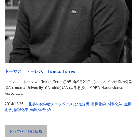
トーマス・トーレス Tomas Torres
トーマス・トーレス Tomas Torres(1951年9月21日—)、スペイン出身の化学
者Autonoma University of Madrid(UAM)大学教授、IMDEA-Nanoscience
Associate…
2014/12/26
世界の化学者データベース
,
分光分析
,
有機化学
,
材料化学
,
無機
化学
,
物理化学
,
物理有機化学
トップページに戻る